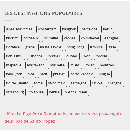
LES DESTINATIONS POPULAIRES
alpes-maritimes
amsterdam
bangkok
barcelone
berlin
biarritz
bordeaux
bruxelles
cannes
courchevel
espagne
florence
grece
haute-savoie
hong-kong
istanbul
italie
koh-samui
lisbonne
londres
lourdes
lyon
madrid
majorque
marrakech
marseille
miami
milan
montreal
new-york
nice
paris
phuket
porto-vecchio
prague
rio-de-janeiro
rome
saint-malo
sardaigne
savoie
shanghai
strasbourg
toulouse
venise
vienna - wien
Hôtel La Figuière à Ramatuelle, un art de vivre provençal à
deux pas de Saint-Tropez