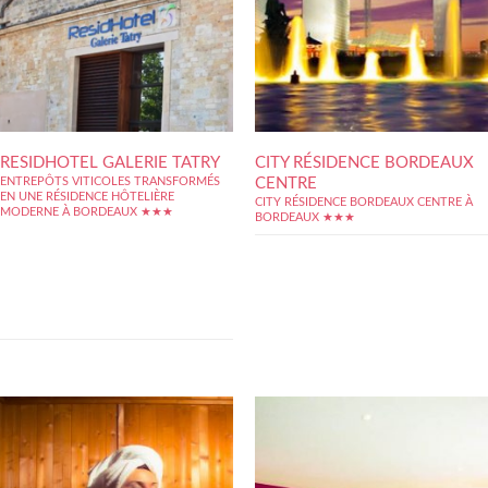
RESIDHOTEL GALERIE TATRY
CITY RÉSIDENCE BORDEAUX
CENTRE
ENTREPÔTS VITICOLES TRANSFORMÉS
EN UNE RÉSIDENCE HÔTELIÈRE
CITY RÉSIDENCE BORDEAUX CENTRE À
MODERNE À BORDEAUX ★★★
BORDEAUX ★★★
Résidence hôtelière atypique installée dans
d’anciens entrepôts viticoles rénovés,
Residhotel Galerie Tatry est idéalement
située sur le haut du Cours du Médoc, avec
accès direct au centre ville de Bordeaux en
10 mn par le tram situé à 20 mètres de la
résidence. Les appartements...