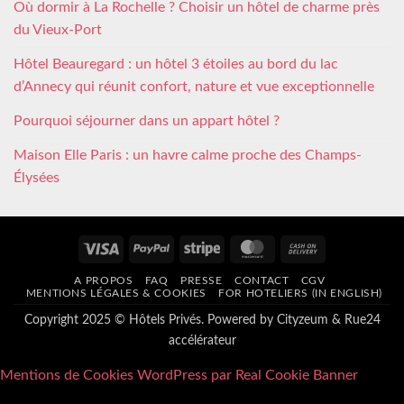
Où dormir à La Rochelle ? Choisir un hôtel de charme près
du Vieux-Port
Hôtel Beauregard : un hôtel 3 étoiles au bord du lac
d’Annecy qui réunit confort, nature et vue exceptionnelle
Pourquoi séjourner dans un appart hôtel ?
Maison Elle Paris : un havre calme proche des Champs-
Élysées
Visa
PayPal
Stripe
MasterCard
Cash
On
A PROPOS
FAQ
PRESSE
CONTACT
CGV
Delivery
MENTIONS LÉGALES & COOKIES
FOR HOTELIERS (IN ENGLISH)
Copyright 2025 © Hôtels Privés. Powered by
Cityzeum
&
Rue24
accélérateur
Mentions de Cookies WordPress par Real Cookie Banner