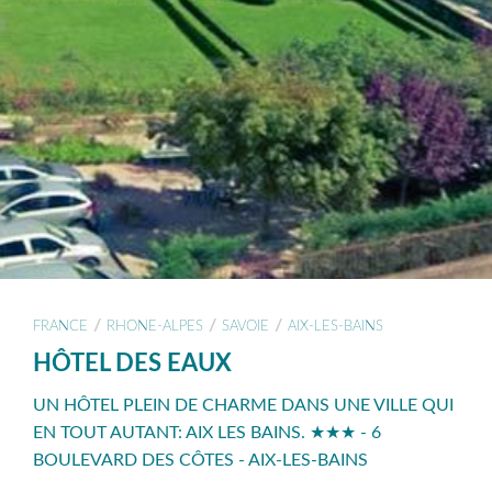
/
/
/
FRANCE
RHONE-ALPES
SAVOIE
AIX-LES-BAINS
HÔTEL DES EAUX
UN HÔTEL PLEIN DE CHARME DANS UNE VILLE QUI
EN TOUT AUTANT: AIX LES BAINS. ★★★ - 6
BOULEVARD DES CÔTES - AIX-LES-BAINS