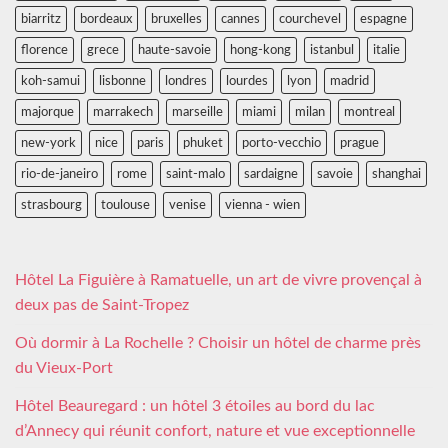
biarritz
bordeaux
bruxelles
cannes
courchevel
espagne
florence
grece
haute-savoie
hong-kong
istanbul
italie
koh-samui
lisbonne
londres
lourdes
lyon
madrid
majorque
marrakech
marseille
miami
milan
montreal
new-york
nice
paris
phuket
porto-vecchio
prague
rio-de-janeiro
rome
saint-malo
sardaigne
savoie
shanghai
strasbourg
toulouse
venise
vienna - wien
Hôtel La Figuière à Ramatuelle, un art de vivre provençal à
deux pas de Saint-Tropez
Où dormir à La Rochelle ? Choisir un hôtel de charme près
du Vieux-Port
Hôtel Beauregard : un hôtel 3 étoiles au bord du lac
d’Annecy qui réunit confort, nature et vue exceptionnelle