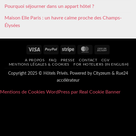
Pourquoi séjourner dans un appart hôtel ?
Maison Elle Paris : un havre calme proche des Champs-
Élysées
Visa
PayPal
Stripe
MasterCard
Cash
On
A PROPOS
FAQ
PRESSE
CONTACT
CGV
Delivery
MENTIONS LÉGALES & COOKIES
FOR HOTELIERS (IN ENGLISH)
Copyright 2025 © Hôtels Privés. Powered by
Cityzeum
&
Rue24
accélérateur
Mentions de Cookies WordPress par Real Cookie Banner