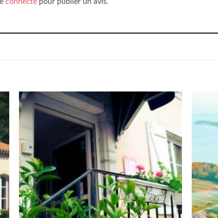
re
connecté
pour publier un avis.