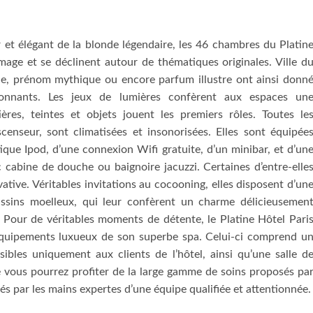
r et élégant de la blonde légendaire, les 46 chambres du Platin
mage et se déclinent autour de thématiques originales. Ville d
e, prénom mythique ou encore parfum illustre ont ainsi donn
onnants. Les jeux de lumières confèrent aux espaces un
res, teintes et objets jouent les premiers rôles. Toutes le
censeur, sont climatisées et insonorisées. Elles sont équipée
que Ipod, d’une connexion Wifi gratuite, d’un minibar, et d’un
c cabine de douche ou baignoire jacuzzi. Certaines d’entre-elle
vative. Véritables invitations au cocooning, elles disposent d’un
oussins moelleux, qui leur confèrent un charme délicieusemen
. Pour de véritables moments de détente, le Platine Hôtel Pari
 équipements luxueux de son superbe spa. Celui-ci comprend u
bles uniquement aux clients de l’hôtel, ainsi qu’une salle d
 vous pourrez profiter de la large gamme de soins proposés pa
és par les mains expertes d’une équipe qualifiée et attentionnée.