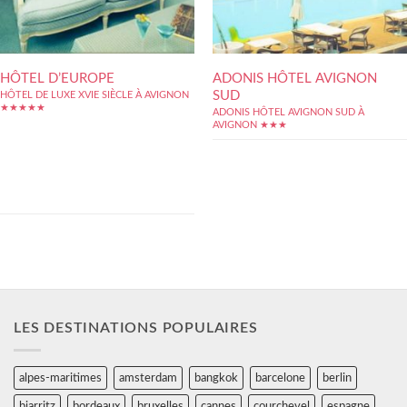
HÔTEL D’EUROPE
ADONIS HÔTEL AVIGNON
SUD
HÔTEL DE LUXE XVIE SIÈCLE À AVIGNON
★★★★★
ADONIS HÔTEL AVIGNON SUD À
Adresse historique d'Avignon, l'hôtel
AVIGNON ★★★
d'Europe est idéalement situé sur la place
Crillon, position à partir de laquelle on
découvrir sans problème tous les grands
incontournables de la ville : le Palais des
Papes ou le Pont d'Avignon sont à deux pas.
Profitant un cadre remarquable,...
LES DESTINATIONS POPULAIRES
alpes-maritimes
amsterdam
bangkok
barcelone
berlin
biarritz
bordeaux
bruxelles
cannes
courchevel
espagne