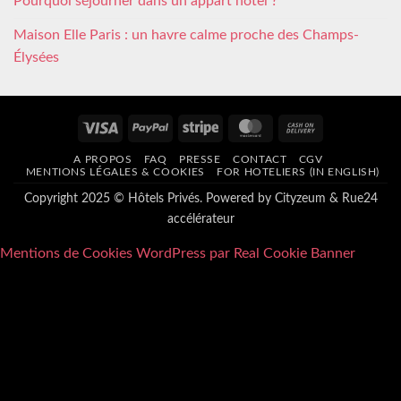
Pourquoi séjourner dans un appart hôtel ?
Maison Elle Paris : un havre calme proche des Champs-
Élysées
Visa
PayPal
Stripe
MasterCard
Cash
On
A PROPOS
FAQ
PRESSE
CONTACT
CGV
Delivery
MENTIONS LÉGALES & COOKIES
FOR HOTELIERS (IN ENGLISH)
Copyright 2025 © Hôtels Privés. Powered by
Cityzeum
&
Rue24
accélérateur
Mentions de Cookies WordPress par Real Cookie Banner