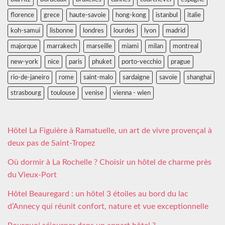
florence
grece
haute-savoie
hong-kong
istanbul
italie
koh-samui
lisbonne
londres
lourdes
lyon
madrid
majorque
marrakech
marseille
miami
milan
montreal
new-york
nice
paris
phuket
porto-vecchio
prague
rio-de-janeiro
rome
saint-malo
sardaigne
savoie
shanghai
strasbourg
toulouse
venise
vienna - wien
Hôtel La Figuière à Ramatuelle, un art de vivre provençal à
deux pas de Saint-Tropez
Où dormir à La Rochelle ? Choisir un hôtel de charme près
du Vieux-Port
Hôtel Beauregard : un hôtel 3 étoiles au bord du lac
d’Annecy qui réunit confort, nature et vue exceptionnelle