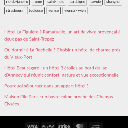
rio-de-janeiro
rome
saint-malo
sardaigne
savoie
shanghai
strasbourg
toulouse
venise
vienna - wien
Hôtel La Figuière à Ramatuelle, un art de vivre provençal à
deux pas de Saint-Tropez
Où dormir à La Rochelle ? Choisir un hôtel de charme près
du Vieux-Port
Hôtel Beauregard : un hôtel 3 étoiles au bord du lac
d’Annecy qui réunit confort, nature et vue exceptionnelle
Pourquoi séjourner dans un appart hôtel ?
Maison Elle Paris : un havre calme proche des Champs-
Élysées
Visa
PayPal
Stripe
MasterCard
Cash