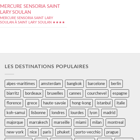
MERCURE SENSORIA SAINT
LARY SOULAN
MERCURE SENSORIA SAINT LARY
SOULAN À SAINT LARY SOULAN ★★★★
LES DESTINATIONS POPULAIRES
alpes-maritimes
amsterdam
bangkok
barcelone
berlin
biarritz
bordeaux
bruxelles
cannes
courchevel
espagne
florence
grece
haute-savoie
hong-kong
istanbul
italie
koh-samui
lisbonne
londres
lourdes
lyon
madrid
majorque
marrakech
marseille
miami
milan
montreal
new-york
nice
paris
phuket
porto-vecchio
prague