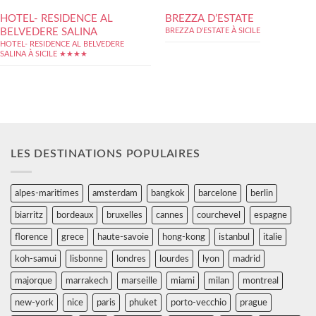
HOTEL- RESIDENCE AL
BREZZA D’ESTATE
BELVEDERE SALINA
BREZZA D'ESTATE À SICILE
HOTEL- RESIDENCE AL BELVEDERE
SALINA À SICILE ★★★★
LES DESTINATIONS POPULAIRES
alpes-maritimes
amsterdam
bangkok
barcelone
berlin
biarritz
bordeaux
bruxelles
cannes
courchevel
espagne
florence
grece
haute-savoie
hong-kong
istanbul
italie
koh-samui
lisbonne
londres
lourdes
lyon
madrid
majorque
marrakech
marseille
miami
milan
montreal
new-york
nice
paris
phuket
porto-vecchio
prague