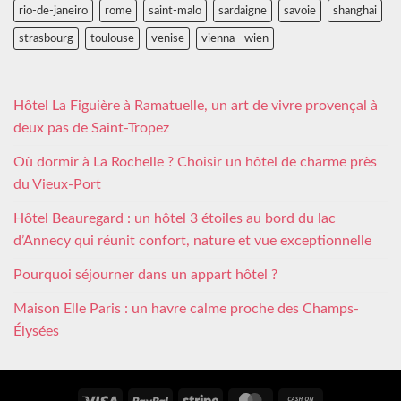
rio-de-janeiro
rome
saint-malo
sardaigne
savoie
shanghai
strasbourg
toulouse
venise
vienna - wien
Hôtel La Figuière à Ramatuelle, un art de vivre provençal à
deux pas de Saint-Tropez
Où dormir à La Rochelle ? Choisir un hôtel de charme près
du Vieux-Port
Hôtel Beauregard : un hôtel 3 étoiles au bord du lac
d’Annecy qui réunit confort, nature et vue exceptionnelle
Pourquoi séjourner dans un appart hôtel ?
Maison Elle Paris : un havre calme proche des Champs-
Élysées
Visa
PayPal
Stripe
MasterCard
Cash