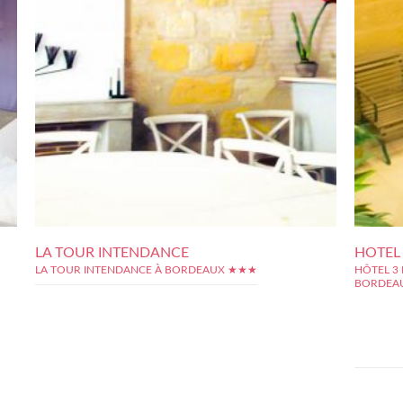
LA TOUR INTENDANCE
HOTEL
LA TOUR INTENDANCE À BORDEAUX ★★★
HÔTEL 3 
BORDEA
L'atout ma
centrale,
deux pas d
des Quinco
quartier es