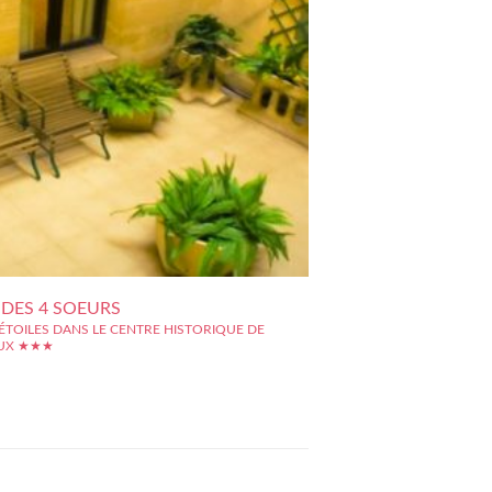
 DES 4 SOEURS
ÉTOILES DANS LE CENTRE HISTORIQUE DE
UX ★★★
jeur de l'hôtel des 4 S?urs, c'est sa situation ultra
 en plein c?ur du centre historique de Bordeaux. A
e l'hôtel, des lieux incontournables tels que la place
nces, le Grand Théâtre, les Quais de la Garonne... Le
t...