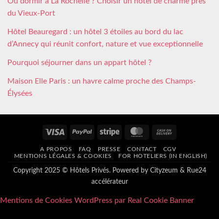
Où dormir à La Rochelle ? Choisir un hôtel de charme près
du Vieux-Port
Hôtel Beauregard : un hôtel 3 étoiles au bord du lac
d’Annecy qui réunit confort, nature et vue exceptionnelle
Pourquoi séjourner dans un appart hôtel ?
Maison Elle Paris : un havre calme proche des Champs-
Élysées
Visa
PayPal
Stripe
MasterCard
Cash
On
A PROPOS
FAQ
PRESSE
CONTACT
CGV
Delivery
MENTIONS LÉGALES & COOKIES
FOR HOTELIERS (IN ENGLISH)
Copyright 2025 © Hôtels Privés. Powered by
Cityzeum
&
Rue24
accélérateur
Mentions de Cookies WordPress par Real Cookie Banner