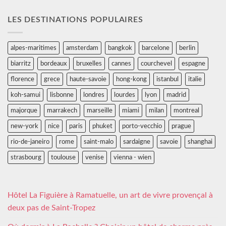
LES DESTINATIONS POPULAIRES
alpes-maritimes
amsterdam
bangkok
barcelone
berlin
biarritz
bordeaux
bruxelles
cannes
courchevel
espagne
florence
grece
haute-savoie
hong-kong
istanbul
italie
koh-samui
lisbonne
londres
lourdes
lyon
madrid
majorque
marrakech
marseille
miami
milan
montreal
new-york
nice
paris
phuket
porto-vecchio
prague
rio-de-janeiro
rome
saint-malo
sardaigne
savoie
shanghai
strasbourg
toulouse
venise
vienna - wien
Hôtel La Figuière à Ramatuelle, un art de vivre provençal à
deux pas de Saint-Tropez