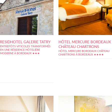
RESIDHOTEL GALERIE TATRY
HÔTEL MERCURE BORDEAUX
CHÂTEAU CHARTRONS
ENTREPÔTS VITICOLES TRANSFORMÉS
EN UNE RÉSIDENCE HÔTELIÈRE
HÔTEL MERCURE BORDEAUX CHÂTEAU
MODERNE À BORDEAUX ★★★
CHARTRONS À BORDEAUX ★★★★
Résidence hôtelière atypique installée dans
d’anciens entrepôts viticoles rénovés,
Residhotel Galerie Tatry est idéalement
située sur le haut du Cours du Médoc, avec
accès direct au centre ville de Bordeaux en
10 mn par le tram situé à 20 mètres de la
résidence. Les appartements...