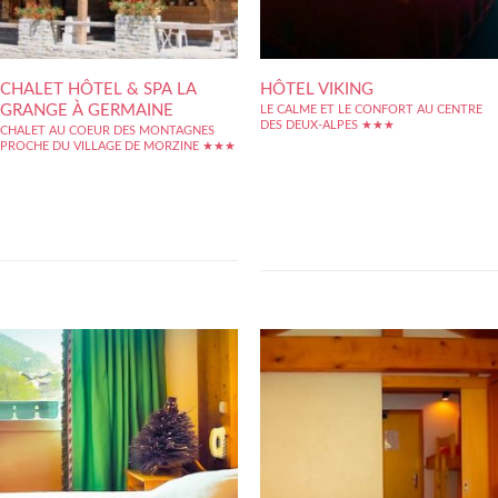
CHALET HÔTEL & SPA LA
HÔTEL VIKING
GRANGE À GERMAINE
LE CALME ET LE CONFORT AU CENTRE
DES DEUX-ALPES ★★★
CHALET AU COEUR DES MONTAGNES
Lhôtel trois-étoiles la Brunerie qui se trouve
PROCHE DU VILLAGE DE MORZINE ★★★
au c?ur de la célèbre station des Deux-Alpes
Situé en plein coeur des portes du soleil,
offre un cadre idéal pour permettre aux
domaine Franco - Suisse, niché à 1200
skieurs de se reposer après une journée
mètres d'altitude, au creux du vallon calme et
d'efforts physiques intenses.. Les clients
verdoyant d'Ardent, entre les eaux limpides
sont hébergés dans 58 chambres
du lac de Montriond et les alpages des
fonctionnelles et confortables. Par ailleurs,
lindarets, à 1/2 heures de la gare TGV...
ils...