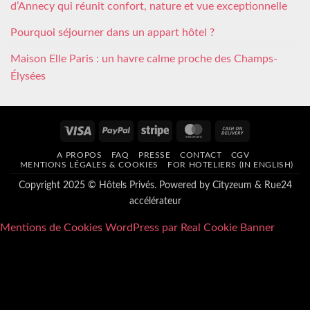
d’Annecy qui réunit confort, nature et vue exceptionnelle
Pourquoi séjourner dans un appart hôtel ?
Maison Elle Paris : un havre calme proche des Champs-
Élysées
Visa
PayPal
Stripe
MasterCard
Cash
On
A PROPOS
FAQ
PRESSE
CONTACT
CGV
Delivery
MENTIONS LÉGALES & COOKIES
FOR HOTELIERS (IN ENGLISH)
Copyright 2025 © Hôtels Privés. Powered by
Cityzeum
&
Rue24
accélérateur
Mentions de Cookies WordPress par Real Cookie Banner