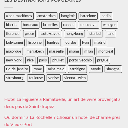
LES DESTINATIONS POPULAIRES
alpes-maritimes
amsterdam
bangkok
barcelone
berlin
biarritz
bordeaux
bruxelles
cannes
courchevel
espagne
florence
grece
haute-savoie
hong-kong
istanbul
italie
koh-samui
lisbonne
londres
lourdes
lyon
madrid
majorque
marrakech
marseille
miami
milan
montreal
new-york
nice
paris
phuket
porto-vecchio
prague
rio-de-janeiro
rome
saint-malo
sardaigne
savoie
shanghai
strasbourg
toulouse
venise
vienna - wien
Hôtel La Figuière à Ramatuelle, un art de vivre provençal à
deux pas de Saint-Tropez
Où dormir à La Rochelle ? Choisir un hôtel de charme près
du Vieux-Port