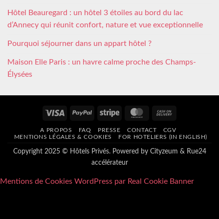
Hôtel Beauregard : un hôtel 3 étoiles au bord du lac
d’Annecy qui réunit confort, nature et vue exceptionnelle
Pourquoi séjourner dans un appart hôtel ?
Maison Elle Paris : un havre calme proche des Champs-
Élysées
Visa
PayPal
Stripe
MasterCard
Cash
On
A PROPOS
FAQ
PRESSE
CONTACT
CGV
Delivery
MENTIONS LÉGALES & COOKIES
FOR HOTELIERS (IN ENGLISH)
Copyright 2025 © Hôtels Privés. Powered by
Cityzeum
&
Rue24
accélérateur
Mentions de Cookies WordPress par Real Cookie Banner