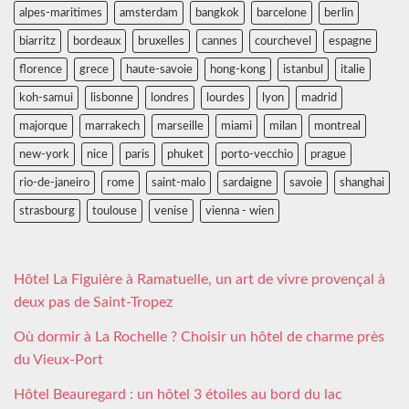
alpes-maritimes
amsterdam
bangkok
barcelone
berlin
biarritz
bordeaux
bruxelles
cannes
courchevel
espagne
florence
grece
haute-savoie
hong-kong
istanbul
italie
koh-samui
lisbonne
londres
lourdes
lyon
madrid
majorque
marrakech
marseille
miami
milan
montreal
new-york
nice
paris
phuket
porto-vecchio
prague
rio-de-janeiro
rome
saint-malo
sardaigne
savoie
shanghai
strasbourg
toulouse
venise
vienna - wien
Hôtel La Figuière à Ramatuelle, un art de vivre provençal à
deux pas de Saint-Tropez
Où dormir à La Rochelle ? Choisir un hôtel de charme près
du Vieux-Port
Hôtel Beauregard : un hôtel 3 étoiles au bord du lac