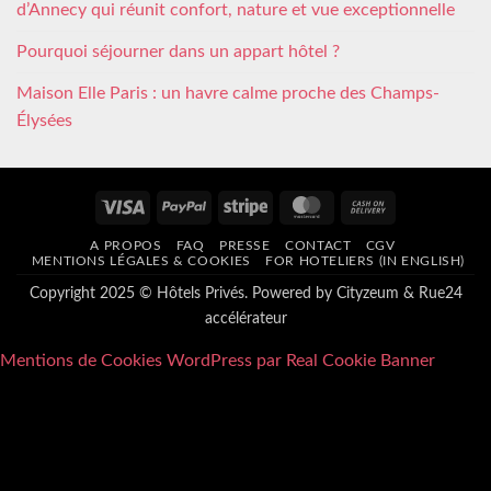
d’Annecy qui réunit confort, nature et vue exceptionnelle
Pourquoi séjourner dans un appart hôtel ?
Maison Elle Paris : un havre calme proche des Champs-
Élysées
Visa
PayPal
Stripe
MasterCard
Cash
On
A PROPOS
FAQ
PRESSE
CONTACT
CGV
Delivery
MENTIONS LÉGALES & COOKIES
FOR HOTELIERS (IN ENGLISH)
Copyright 2025 © Hôtels Privés. Powered by
Cityzeum
&
Rue24
accélérateur
Mentions de Cookies WordPress par Real Cookie Banner