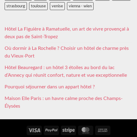
strasbourg
toulouse
venise
vienna - wien
Hôtel La Figuière à Ramatuelle, un art de vivre provençal à
deux pas de Saint-Tropez
Où dormir à La Rochelle ? Choisir un hôtel de charme près
du Vieux-Port
Hôtel Beauregard : un hôtel 3 étoiles au bord du lac
d’Annecy qui réunit confort, nature et vue exceptionnelle
Pourquoi séjourner dans un appart hôtel ?
Maison Elle Paris : un havre calme proche des Champs-
Élysées
Visa
PayPal
Stripe
MasterCard
Cash
On