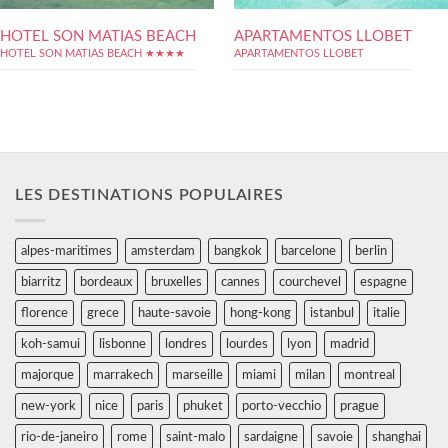
HOTEL SON MATIAS BEACH
APARTAMENTOS LLOBET
HOTEL SON MATIAS BEACH ★★★★
APARTAMENTOS LLOBET
LES DESTINATIONS POPULAIRES
alpes-maritimes
amsterdam
bangkok
barcelone
berlin
biarritz
bordeaux
bruxelles
cannes
courchevel
espagne
florence
grece
haute-savoie
hong-kong
istanbul
italie
koh-samui
lisbonne
londres
lourdes
lyon
madrid
majorque
marrakech
marseille
miami
milan
montreal
new-york
nice
paris
phuket
porto-vecchio
prague
rio-de-janeiro
rome
saint-malo
sardaigne
savoie
shanghai