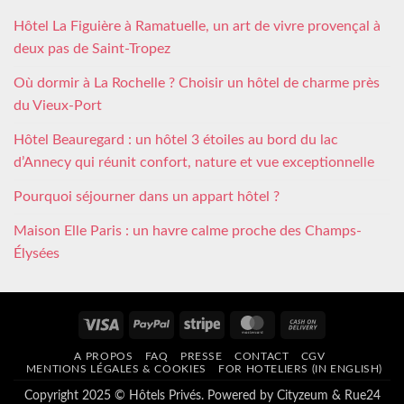
Hôtel La Figuière à Ramatuelle, un art de vivre provençal à
deux pas de Saint-Tropez
Où dormir à La Rochelle ? Choisir un hôtel de charme près
du Vieux-Port
Hôtel Beauregard : un hôtel 3 étoiles au bord du lac
d’Annecy qui réunit confort, nature et vue exceptionnelle
Pourquoi séjourner dans un appart hôtel ?
Maison Elle Paris : un havre calme proche des Champs-
Élysées
Visa
PayPal
Stripe
MasterCard
Cash
On
A PROPOS
FAQ
PRESSE
CONTACT
CGV
Delivery
MENTIONS LÉGALES & COOKIES
FOR HOTELIERS (IN ENGLISH)
Copyright 2025 © Hôtels Privés. Powered by
Cityzeum
&
Rue24