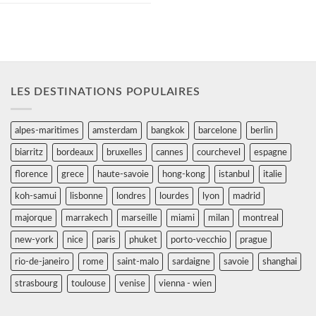
LES DESTINATIONS POPULAIRES
alpes-maritimes
amsterdam
bangkok
barcelone
berlin
biarritz
bordeaux
bruxelles
cannes
courchevel
espagne
florence
grece
haute-savoie
hong-kong
istanbul
italie
koh-samui
lisbonne
londres
lourdes
lyon
madrid
majorque
marrakech
marseille
miami
milan
montreal
new-york
nice
paris
phuket
porto-vecchio
prague
rio-de-janeiro
rome
saint-malo
sardaigne
savoie
shanghai
strasbourg
toulouse
venise
vienna - wien