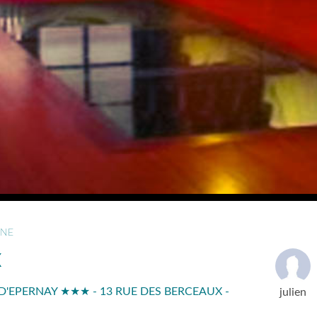
NE
X
D'EPERNAY ★★★ - 13 RUE DES BERCEAUX -
julien