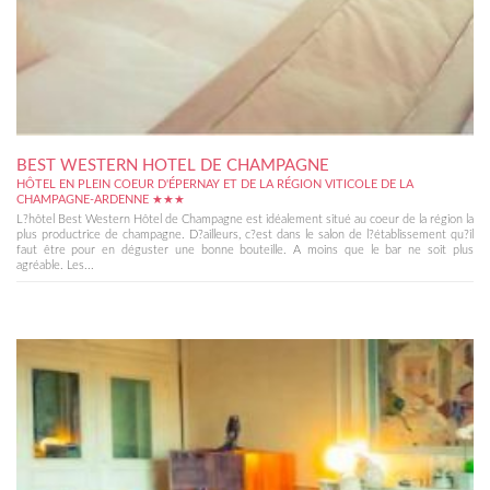
BEST WESTERN HOTEL DE CHAMPAGNE
HÔTEL EN PLEIN COEUR D'ÉPERNAY ET DE LA RÉGION VITICOLE DE LA
CHAMPAGNE-ARDENNE ★★★
L?hôtel Best Western Hôtel de Champagne est idéalement situé au coeur de la région la
plus productrice de champagne. D?ailleurs, c?est dans le salon de l?établissement qu?il
faut être pour en déguster une bonne bouteille. A moins que le bar ne soit plus
agréable. Les...