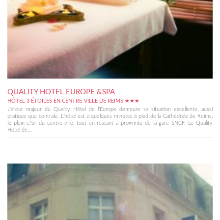
QUALITY HOTEL EUROPE &SPA
HÔTEL 3 ÉTOILES EN CENTRE-VILLE DE REIMS ★★★
L'atout majeur du Quality Hôtel de l'Europe demeure sa situation excellente, aussi
pratique que centrale. L'hôtel est à quelques minutes à pied de la Cathédrale de Reims,
le plein c?ur du centre-ville, tout en restant à proximité de la gare SNCF. Le Quality
Hôtel de...