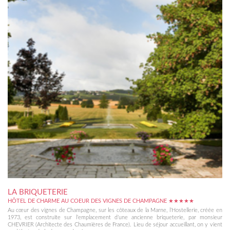
LA BRIQUETERIE
HÔTEL DE CHARME AU COEUR DES VIGNES DE CHAMPAGNE ★★★★★
Au cœur des vignes de Champagne, sur les côteaux de la Marne, l’Hostellerie, créée en
1973, est construite sur l’emplacement d’une ancienne briqueterie, par monsieur
CHEVRIER (Architecte des Chaumières de France). Lieu de séjour accueillant, on y vient