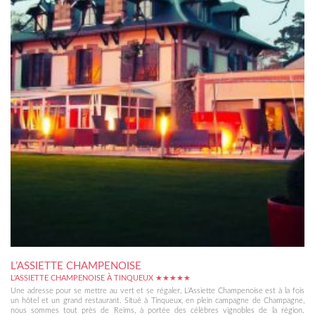
L’ASSIETTE CHAMPENOISE
L'ASSIETTE CHAMPENOISE À TINQUEUX ★★★★★
Une adresse pour se mettre au vert et se régaler, L'Assiette Champenoise est à la fois
un hôtel et un grand restaurant. Situé à Tinqueux, en plein campagne de Champagne,
nous sommes tout près de Reims, à portée des célèbres vignobles de la région.