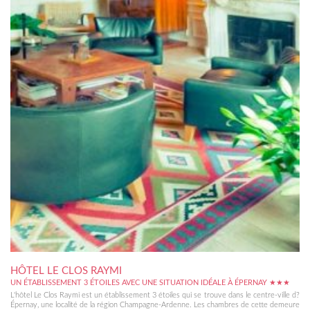
HÔTEL LE CLOS RAYMI
UN ÉTABLISSEMENT 3 ÉTOILES AVEC UNE SITUATION IDÉALE À ÉPERNAY ★★★
L'hôtel Le Clos Raymi est un établissement 3 étoiles qui se trouve dans le centre-ville d?
Épernay, une localité de la région Champagne-Ardenne. Les chambres de cette demeure