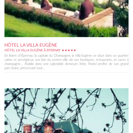
HÔTEL LA VILLA EUGÈNE
HÔTEL LA VILLA EUGÈNE À EPERNAY ★★★★★
En lisière d?Épernay, la capitale du Champagne, la Villa Eugène se situe dans un quartier
calme et prestigieux, non loin du centre-ville, de ses boutiques, restaurants, et caves à
champagne... Établie dans une splendide demeure XIXe, l'hôtel profite de son grand
parc boisé, préservant tout...