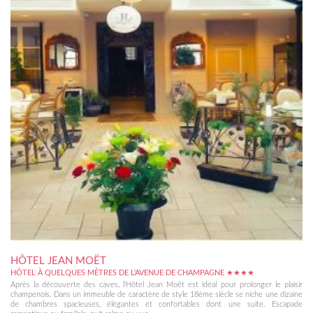
HÔTEL JEAN MOËT
HÔTEL À QUELQUES MÈTRES DE L'AVENUE DE CHAMPAGNE ★★★★
Après la découverte des caves, l'Hôtel Jean Moët est idéal pour prolonger le plaisir
champenois. Dans un immeuble de caractère de style 18ème siècle se niche une dizaine
de chambres spacieuses, élégantes et confortables dont une suite. Escapade