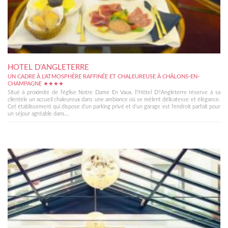
HOTEL D’ANGLETERRE
UN CADRE À L'ATMOSPHÈRE RAFFINÉE ET CHALEUREUSE À CHÂLONS-EN-
CHAMPAGNE ★★★★
Situé à proximité de l'église Notre Dame En Vaux, l?Hôtel D?Angleterre réserve à sa
clientèle un accueil chaleureux dans une ambiance où se mêlent délicatesse et élégance.
Cet établissement qui dispose d'un parking privé et d'un garage est l'endroit parfait pour
un séjour agréable dans...