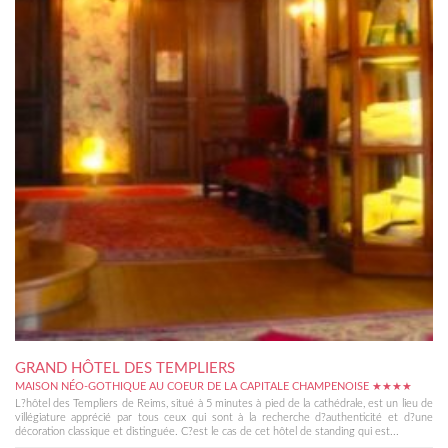
GRAND HÔTEL DES TEMPLIERS
MAISON NÉO-GOTHIQUE AU COEUR DE LA CAPITALE CHAMPENOISE ★★★★
L?hôtel des Templiers de Reims, situé à 5 minutes à pied de la cathédrale, est un lieu de
villégiature apprécié par tous ceux qui sont à la recherche d?authenticité et d?une
décoration classique et distinguée. C?est le cas de cet hôtel de standing qui est...