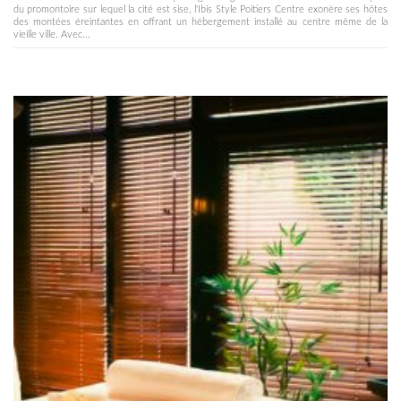
du promontoire sur lequel la cité est sise, l'Ibis Style Poitiers Centre exonère ses hôtes
des montées éreintantes en offrant un hébergement installé au centre même de la
vieille ville. Avec...