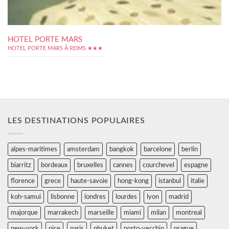
HOTEL PORTE MARS
HOTEL PORTE MARS À REIMS ★★★
LES DESTINATIONS POPULAIRES
alpes-maritimes
amsterdam
bangkok
barcelone
berlin
biarritz
bordeaux
bruxelles
cannes
courchevel
espagne
florence
grece
haute-savoie
hong-kong
istanbul
italie
koh-samui
lisbonne
londres
lourdes
lyon
madrid
majorque
marrakech
marseille
miami
milan
montreal
new-york
nice
paris
phuket
porto-vecchio
prague