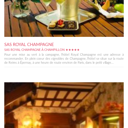
SAS ROYAL CHAMPAGNE
SAS ROYAL CHAMPAGNE À CHAMPILLON ★★★★★
Pour une mise au vert à la campagne, l'hôtel Royal Champagne est une adresse à
recommander. En plein coeur des vignobles de Champagne, l'hôtel se situe sur la route
de Reims à Épernay, à une heure de route environ de Paris, dans le petit village...