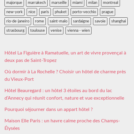
majorque
marrakech
marseille
miami
milan
montreal
new-york
nice
paris
phuket
porto-vecchio
prague
rio-de-janeiro
rome
saint-malo
sardaigne
savoie
shanghai
strasbourg
toulouse
venise
vienna - wien
Hôtel La Figuière à Ramatuelle, un art de vivre provençal à
deux pas de Saint-Tropez
Où dormir à La Rochelle ? Choisir un hôtel de charme près
du Vieux-Port
Hôtel Beauregard : un hôtel 3 étoiles au bord du lac
d’Annecy qui réunit confort, nature et vue exceptionnelle
Pourquoi séjourner dans un appart hôtel ?
Maison Elle Paris : un havre calme proche des Champs-
Élysées