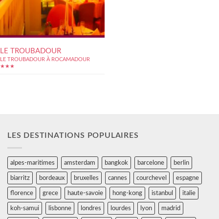
LE TROUBADOUR
LE TROUBADOUR À ROCAMADOUR
★★★
LES DESTINATIONS POPULAIRES
alpes-maritimes
amsterdam
bangkok
barcelone
berlin
biarritz
bordeaux
bruxelles
cannes
courchevel
espagne
florence
grece
haute-savoie
hong-kong
istanbul
italie
koh-samui
lisbonne
londres
lourdes
lyon
madrid