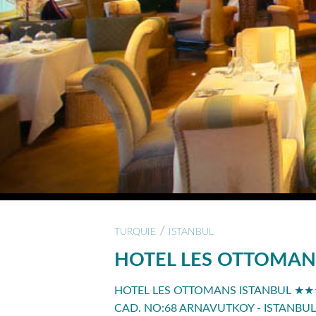
/
TURQUIE
ISTANBUL
HOTEL LES OTTOMAN
HOTEL LES OTTOMANS ISTANBUL ★
CAD. NO:68 ARNAVUTKOY - ISTANBUL