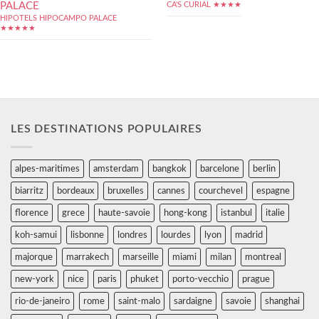
PALACE
CA'S CURIAL ★★★★
HIPOTELS HIPOCAMPO PALACE
★★★★★
LES DESTINATIONS POPULAIRES
alpes-maritimes
amsterdam
bangkok
barcelone
berlin
biarritz
bordeaux
bruxelles
cannes
courchevel
espagne
florence
grece
haute-savoie
hong-kong
istanbul
italie
koh-samui
lisbonne
londres
lourdes
lyon
madrid
majorque
marrakech
marseille
miami
milan
montreal
new-york
nice
paris
phuket
porto-vecchio
prague
rio-de-janeiro
rome
saint-malo
sardaigne
savoie
shanghai