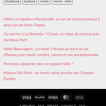
strasbourg
toulouse
venise
vienna - wien
Hôtel La Figuière à Ramatuelle, un art de vivre provençal à
deux pas de Saint-Tropez
Où dormir à La Rochelle ? Choisir un hôtel de charme près
du Vieux-Port
Hôtel Beauregard : un hôtel 3 étoiles au bord du lac
d’Annecy qui réunit confort, nature et vue exceptionnelle
Pourquoi séjourner dans un appart hôtel ?
Maison Elle Paris : un havre calme proche des Champs-
Élysées
Visa
PayPal
Stripe
MasterCard
Cash
On
A PROPOS
FAQ
PRESSE
CONTACT
CGV