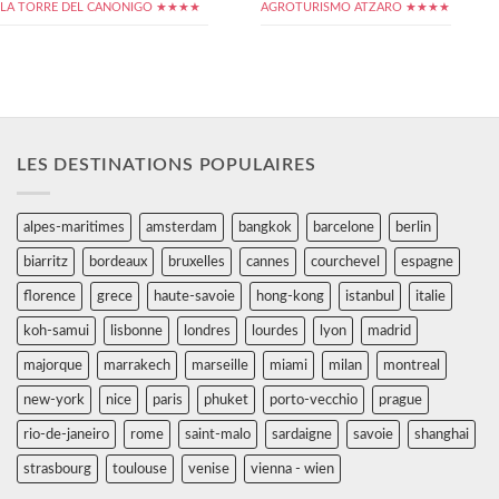
LA TORRE DEL CANONIGO ★★★★
AGROTURISMO ATZARO ★★★★
LES DESTINATIONS POPULAIRES
alpes-maritimes
amsterdam
bangkok
barcelone
berlin
biarritz
bordeaux
bruxelles
cannes
courchevel
espagne
florence
grece
haute-savoie
hong-kong
istanbul
italie
koh-samui
lisbonne
londres
lourdes
lyon
madrid
majorque
marrakech
marseille
miami
milan
montreal
new-york
nice
paris
phuket
porto-vecchio
prague
rio-de-janeiro
rome
saint-malo
sardaigne
savoie
shanghai
strasbourg
toulouse
venise
vienna - wien