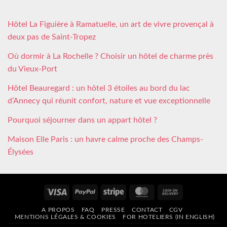
Hôtel La Figuière à Ramatuelle, un art de vivre provençal à
deux pas de Saint-Tropez
Où dormir à La Rochelle ? Choisir un hôtel de charme près
du Vieux-Port
Hôtel Beauregard : un hôtel 3 étoiles au bord du lac
d’Annecy qui réunit confort, nature et vue exceptionnelle
Pourquoi séjourner dans un appart hôtel ?
Maison Elle Paris : un havre calme proche des Champs-
Élysées
Visa
PayPal
Stripe
MasterCard
Cash
On
A PROPOS
FAQ
PRESSE
CONTACT
CGV
Delivery
MENTIONS LÉGALES & COOKIES
FOR HOTELIERS (IN ENGLISH)