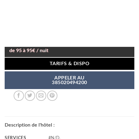
de 95 à 95€ / nuit
TARIFS & DISPO
APPELER AU
385020494200
Description de l'hôtel :
SERVICES
#N/D,