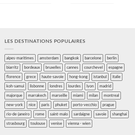
LES DESTINATIONS POPULAIRES
alpes-maritimes
amsterdam
bangkok
barcelone
berlin
biarritz
bordeaux
bruxelles
cannes
courchevel
espagne
florence
grece
haute-savoie
hong-kong
istanbul
italie
koh-samui
lisbonne
londres
lourdes
lyon
madrid
majorque
marrakech
marseille
miami
milan
montreal
new-york
nice
paris
phuket
porto-vecchio
prague
rio-de-janeiro
rome
saint-malo
sardaigne
savoie
shanghai
strasbourg
toulouse
venise
vienna - wien