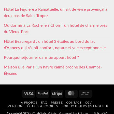
Hôtel La Figuière à Ramatuelle, un art de vivre provençal à
deux pas de Saint-Tropez
Où dormir à La Rochelle ? Choisir un hôtel de charme près
du Vieux-Port
Hôtel Beauregard : un hôtel 3 étoiles au bord du lac
d’Annecy qui réunit confort, nature et vue exceptionnelle
Pourquoi séjourner dans un appart hôtel ?
Maison Elle Paris : un havre calme proche des Champs-
Élysées
Visa
PayPal
Stripe
MasterCard
Cash
On
A PROPOS
FAQ
PRESSE
CONTACT
CGV
Delivery
MENTIONS LÉGALES & COOKIES
FOR HOTELIERS (IN ENGLISH)
Copyright 2025 © Hôtels Privés. Powered by
Cityzeum
&
Rue24