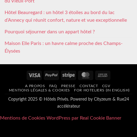
du Vieux-Port
Hôtel Beauregard : un hôtel 3 étoiles au bord du lac
d’Annecy qui réunit confort, nature et vue exceptionnelle
Pourquoi séjourner dans un appart hôtel ?
Maison Elle Paris : un havre calme proche des Champs-
Élysées
Visa
PayPal
Stripe
MasterCard
Cash
On
A PROPOS
FAQ
PRESSE
CONTACT
CGV
Delivery
MENTIONS LÉGALES & COOKIES
FOR HOTELIERS (IN ENGLISH)
Copyright 2025 © Hôtels Privés. Powered by
Cityzeum
&
Rue24
accélérateur
Mentions de Cookies WordPress par Real Cookie Banner