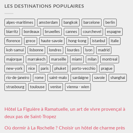
LES DESTINATIONS POPULAIRES
alpes-maritimes
amsterdam
bangkok
barcelone
berlin
biarritz
bordeaux
bruxelles
cannes
courchevel
espagne
florence
grece
haute-savoie
hong-kong
istanbul
italie
koh-samui
lisbonne
londres
lourdes
lyon
madrid
majorque
marrakech
marseille
miami
milan
montreal
new-york
nice
paris
phuket
porto-vecchio
prague
rio-de-janeiro
rome
saint-malo
sardaigne
savoie
shanghai
strasbourg
toulouse
venise
vienna - wien
Hôtel La Figuière à Ramatuelle, un art de vivre provençal à
deux pas de Saint-Tropez
Où dormir à La Rochelle ? Choisir un hôtel de charme près