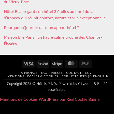
du Vieux-Port
Hôtel Beauregard : un hôtel 3 étoiles au bord du lac
d’Annecy qui réunit confort, nature et vue exceptionnelle
Pourquoi séjourner dans un appart hôtel ?
Maison Elle Paris : un havre calme proche des Champs-
Élysées
Visa
PayPal
Stripe
MasterCard
Cash
On
A PROPOS
FAQ
PRESSE
CONTACT
CGV
Delivery
MENTIONS LÉGALES & COOKIES
FOR HOTELIERS (IN ENGLISH)
Copyright 2025 © Hôtels Privés. Powered by
Cityzeum
&
Rue24
accélérateur
Mentions de Cookies WordPress par Real Cookie Banner