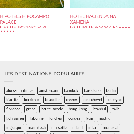
HIPOTELS HIPOCAMPO
HOTEL HACIENDA NA
PALACE
XAMENA
HIPOTELS HIPOCAMPO PALACE
HOTEL HACIENDA NA XAMENA ★★★★
★★★★★
LES DESTINATIONS POPULAIRES
alpes-maritimes
amsterdam
bangkok
barcelone
berlin
biarritz
bordeaux
bruxelles
cannes
courchevel
espagne
florence
grece
haute-savoie
hong-kong
istanbul
italie
koh-samui
lisbonne
londres
lourdes
lyon
madrid
majorque
marrakech
marseille
miami
milan
montreal