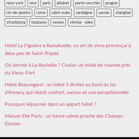
new-york
nice
paris
phuket
porto-vecchio
prague
rio-de-janeiro
rome
saint-malo
sardaigne
savoie
shanghai
strasbourg
toulouse
venise
vienna - wien
Hôtel La Figuière à Ramatuelle, un art de vivre provençal à
deux pas de Saint-Tropez
Où dormir à La Rochelle ? Choisir un hôtel de charme près
du Vieux-Port
Hôtel Beauregard : un hôtel 3 étoiles au bord du lac
d’Annecy qui réunit confort, nature et vue exceptionnelle
Pourquoi séjourner dans un appart hôtel ?
Maison Elle Paris : un havre calme proche des Champs-
Élysées