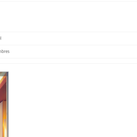
l
mbres