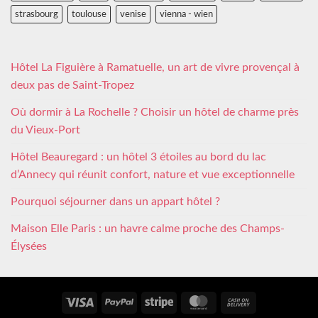
strasbourg
toulouse
venise
vienna - wien
Hôtel La Figuière à Ramatuelle, un art de vivre provençal à
deux pas de Saint-Tropez
Où dormir à La Rochelle ? Choisir un hôtel de charme près
du Vieux-Port
Hôtel Beauregard : un hôtel 3 étoiles au bord du lac
d’Annecy qui réunit confort, nature et vue exceptionnelle
Pourquoi séjourner dans un appart hôtel ?
Maison Elle Paris : un havre calme proche des Champs-
Élysées
Visa
PayPal
Stripe
MasterCard
Cash
On