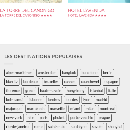
LA TORRE DEL CANONIGO
HOTEL L’AVENIDA
LA TORRE DEL CANONIGO ★★★★
HOTEL L'AVENIDA ★★★★
LES DESTINATIONS POPULAIRES
alpes-maritimes
amsterdam
bangkok
barcelone
berlin
biarritz
bordeaux
bruxelles
cannes
courchevel
espagne
florence
grece
haute-savoie
hong-kong
istanbul
italie
koh-samui
lisbonne
londres
lourdes
lyon
madrid
majorque
marrakech
marseille
miami
milan
montreal
new-york
nice
paris
phuket
porto-vecchio
prague
rio-de-janeiro
rome
saint-malo
sardaigne
savoie
shanghai