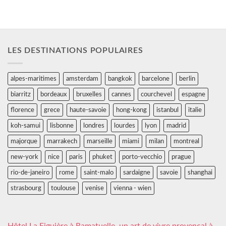
LES DESTINATIONS POPULAIRES
alpes-maritimes
amsterdam
bangkok
barcelone
berlin
biarritz
bordeaux
bruxelles
cannes
courchevel
espagne
florence
grece
haute-savoie
hong-kong
istanbul
italie
koh-samui
lisbonne
londres
lourdes
lyon
madrid
majorque
marrakech
marseille
miami
milan
montreal
new-york
nice
paris
phuket
porto-vecchio
prague
rio-de-janeiro
rome
saint-malo
sardaigne
savoie
shanghai
strasbourg
toulouse
venise
vienna - wien