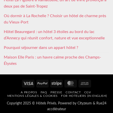
Hôtel La Figuière à Ramatuelle, un art de vivre provençal à
deux pas de Saint-Tropez
Où dormir à La Rochelle ? Choisir un hôtel de charme près
du Vieux-Port
Hôtel Beauregard : un hôtel 3 étoiles au bord du lac
d’Annecy qui réunit confort, nature et vue exceptionnelle
Pourquoi séjourner dans un appart hôtel ?
Maison Elle Paris : un havre calme proche des Champs-
Élysées
Visa
PayPal
Stripe
MasterCard
Cash
On
A PROPOS
FAQ
PRESSE
CONTACT
CGV
Delivery
MENTIONS LÉGALES & COOKIES
FOR HOTELIERS (IN ENGLISH)
Copyright 2025 © Hôtels Privés. Powered by
Cityzeum
&
Rue24
accélérateur