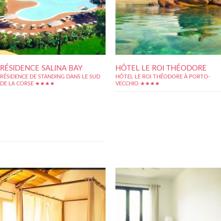
RÉSIDENCE SALINA BAY
HÔTEL LE ROI THÉODORE
RÉSIDENCE DE STANDING DANS LE SUD
HÔTEL LE ROI THÉODORE À PORTO-
DE LA CORSE ★★★★
VECCHIO ★★★★
A quelques minutes de marche de Porto
Vecchio, et nichée dans un parc privé face
aux salines, la résidence Salina Bay offre de
multiples atouts pour passer de douces
vacances au cœur d'appartements haut de
gamme, dotés de belles terrasses ainsi que
d'une magnifique piscine