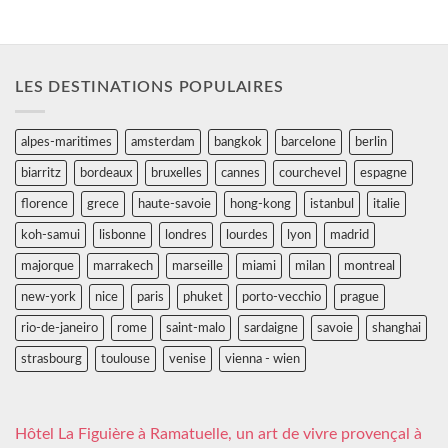
LES DESTINATIONS POPULAIRES
alpes-maritimes
amsterdam
bangkok
barcelone
berlin
biarritz
bordeaux
bruxelles
cannes
courchevel
espagne
florence
grece
haute-savoie
hong-kong
istanbul
italie
koh-samui
lisbonne
londres
lourdes
lyon
madrid
majorque
marrakech
marseille
miami
milan
montreal
new-york
nice
paris
phuket
porto-vecchio
prague
rio-de-janeiro
rome
saint-malo
sardaigne
savoie
shanghai
strasbourg
toulouse
venise
vienna - wien
Hôtel La Figuière à Ramatuelle, un art de vivre provençal à