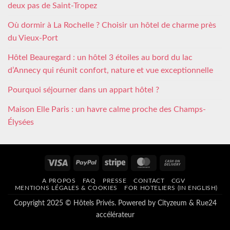
deux pas de Saint-Tropez
Où dormir à La Rochelle ? Choisir un hôtel de charme près
du Vieux-Port
Hôtel Beauregard : un hôtel 3 étoiles au bord du lac
d’Annecy qui réunit confort, nature et vue exceptionnelle
Pourquoi séjourner dans un appart hôtel ?
Maison Elle Paris : un havre calme proche des Champs-
Élysées
Visa
PayPal
Stripe
MasterCard
Cash
On
A PROPOS
FAQ
PRESSE
CONTACT
CGV
Delivery
MENTIONS LÉGALES & COOKIES
FOR HOTELIERS (IN ENGLISH)
Copyright 2025 © Hôtels Privés. Powered by
Cityzeum
&
Rue24
accélérateur