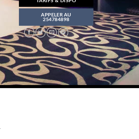
TARIFS & DISPO
APPELER AU
254784898
L