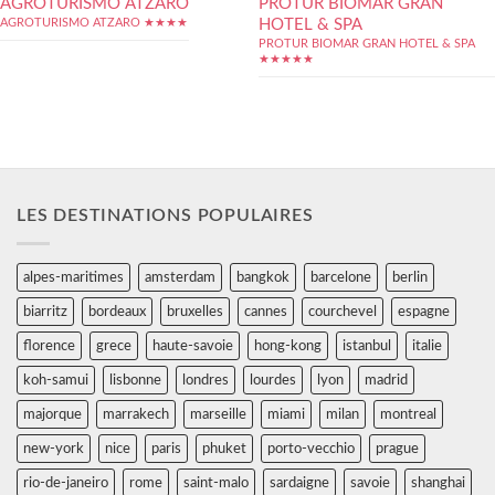
AGROTURISMO ATZARO
PROTUR BIOMAR GRAN
HOTEL & SPA
AGROTURISMO ATZARO ★★★★
PROTUR BIOMAR GRAN HOTEL & SPA
★★★★★
LES DESTINATIONS POPULAIRES
alpes-maritimes
amsterdam
bangkok
barcelone
berlin
biarritz
bordeaux
bruxelles
cannes
courchevel
espagne
florence
grece
haute-savoie
hong-kong
istanbul
italie
koh-samui
lisbonne
londres
lourdes
lyon
madrid
majorque
marrakech
marseille
miami
milan
montreal
new-york
nice
paris
phuket
porto-vecchio
prague
rio-de-janeiro
rome
saint-malo
sardaigne
savoie
shanghai