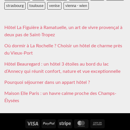
strasbourg
toulouse
venise
vienna - wien
Hôtel La Figuière à Ramatuelle, un art de vivre provençal à
deux pas de Saint-Tropez
Où dormir à La Rochelle ? Choisir un hôtel de charme près
du Vieux-Port
Hôtel Beauregard : un hôtel 3 étoiles au bord du lac
d’Annecy qui réunit confort, nature et vue exceptionnelle
Pourquoi séjourner dans un appart hôtel ?
Maison Elle Paris : un havre calme proche des Champs-
Élysées
Visa
PayPal
Stripe
MasterCard
Cash
On