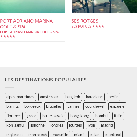
PORT ADRIANO MARINA
SES ROTGES
GOLF & SPA
SES ROTGES ★★★★
PORT ADRIANO MARINA GOLF & SPA
★★★★★
LES DESTINATIONS POPULAIRES
alpes-maritimes
amsterdam
bangkok
barcelone
berlin
biarritz
bordeaux
bruxelles
cannes
courchevel
espagne
florence
grece
haute-savoie
hong-kong
istanbul
italie
koh-samui
lisbonne
londres
lourdes
lyon
madrid
majorque
marrakech
marseille
miami
milan
montreal