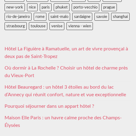
new-york
nice
paris
phuket
porto-vecchio
prague
rio-de-janeiro
rome
saint-malo
sardaigne
savoie
shanghai
strasbourg
toulouse
venise
vienna - wien
Hôtel La Figuière à Ramatuelle, un art de vivre provençal à
deux pas de Saint-Tropez
Où dormir à La Rochelle ? Choisir un hôtel de charme près
du Vieux-Port
Hôtel Beauregard : un hôtel 3 étoiles au bord du lac
d’Annecy qui réunit confort, nature et vue exceptionnelle
Pourquoi séjourner dans un appart hôtel ?
Maison Elle Paris : un havre calme proche des Champs-
Élysées