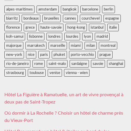
alpes-maritimes
amsterdam
bangkok
barcelone
berlin
biarritz
bordeaux
bruxelles
cannes
courchevel
espagne
florence
grece
haute-savoie
hong-kong
istanbul
italie
koh-samui
lisbonne
londres
lourdes
lyon
madrid
majorque
marrakech
marseille
miami
milan
montreal
new-york
nice
paris
phuket
porto-vecchio
prague
rio-de-janeiro
rome
saint-malo
sardaigne
savoie
shanghai
strasbourg
toulouse
venise
vienna - wien
Hôtel La Figuière à Ramatuelle, un art de vivre provençal à
deux pas de Saint-Tropez
Où dormir à La Rochelle ? Choisir un hôtel de charme près
du Vieux-Port