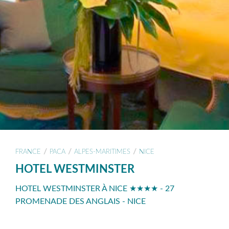
/
/
/
FRANCE
PACA
ALPES-MARITIMES
NICE
HOTEL WESTMINSTER
HOTEL WESTMINSTER À NICE ★★★★ - 27
PROMENADE DES ANGLAIS - NICE