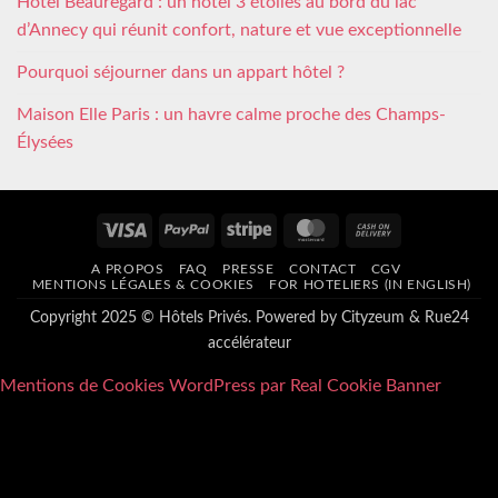
Hôtel Beauregard : un hôtel 3 étoiles au bord du lac
d’Annecy qui réunit confort, nature et vue exceptionnelle
Pourquoi séjourner dans un appart hôtel ?
Maison Elle Paris : un havre calme proche des Champs-
Élysées
Visa
PayPal
Stripe
MasterCard
Cash
On
A PROPOS
FAQ
PRESSE
CONTACT
CGV
Delivery
MENTIONS LÉGALES & COOKIES
FOR HOTELIERS (IN ENGLISH)
Copyright 2025 © Hôtels Privés. Powered by
Cityzeum
&
Rue24
accélérateur
Mentions de Cookies WordPress par Real Cookie Banner