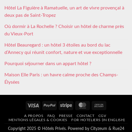
Hôtel La Figuière à Ramatuelle, un art de vivre provençal à
deux pas de Saint-Tropez
Où dormir à La Rochelle ? Choisir un hôtel de charme près
du Vieux-Port
Hôtel Beauregard : un hôtel 3 étoiles au bord du lac
d’Annecy qui réunit confort, nature et vue exceptionnelle
Pourquoi séjourner dans un appart hôtel ?
Maison Elle Paris : un havre calme proche des Champs-
Élysées
Visa
PayPal
Stripe
MasterCard
Cash
On
A PROPOS
FAQ
PRESSE
CONTACT
CGV
Delivery
MENTIONS LÉGALES & COOKIES
FOR HOTELIERS (IN ENGLISH)
Copyright 2025 © Hôtels Privés. Powered by
Cityzeum
&
Rue24