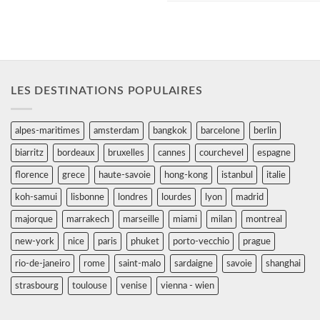
LES DESTINATIONS POPULAIRES
alpes-maritimes
amsterdam
bangkok
barcelone
berlin
biarritz
bordeaux
bruxelles
cannes
courchevel
espagne
florence
grece
haute-savoie
hong-kong
istanbul
italie
koh-samui
lisbonne
londres
lourdes
lyon
madrid
majorque
marrakech
marseille
miami
milan
montreal
new-york
nice
paris
phuket
porto-vecchio
prague
rio-de-janeiro
rome
saint-malo
sardaigne
savoie
shanghai
strasbourg
toulouse
venise
vienna - wien