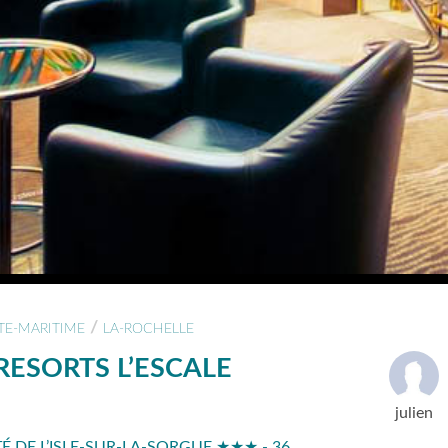
/
E-MARITIME
LA-ROCHELLE
RESORTS L’ESCALE
julien
 DE L’ISLE-SUR-LA-SORGUE ★★★ - 36