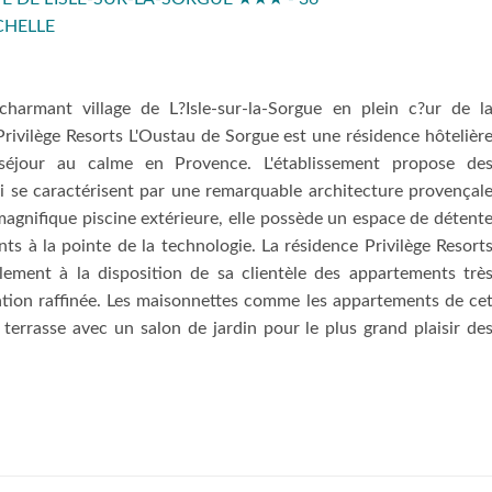
CHELLE
harmant village de L?Isle-sur-la-Sorgue en plein c?ur de l
ivilège Resorts L'Oustau de Sorgue est une résidence hôtelièr
éjour au calme en Provence. L'établissement propose de
ui se caractérisent par une remarquable architecture provençal
 magnifique piscine extérieure, elle possède un espace de détent
s à la pointe de la technologie. La résidence Privilège Resort
ement à la disposition de sa clientèle des appartements trè
tion raffinée. Les maisonnettes comme les appartements de ce
terrasse avec un salon de jardin pour le plus grand plaisir de