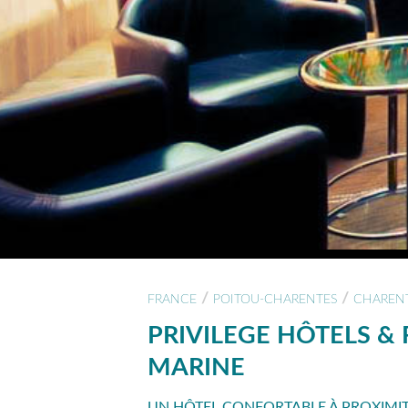
/
/
FRANCE
POITOU-CHARENTES
CHARENT
PRIVILEGE HÔTELS & 
MARINE
UN HÔTEL CONFORTABLE À PROXIMITÉ