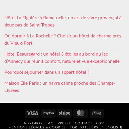
Hôtel La Figuière à Ramatuelle, un art de vivre provençal à
deux pas de Saint-Tropez
Où dormir à La Rochelle ? Choisir un hôtel de charme près
du Vieux-Port
Hôtel Beauregard : un hôtel 3 étoiles au bord du lac
d’Annecy qui réunit confort, nature et vue exceptionnelle
Pourquoi séjourner dans un appart hôtel ?
Maison Elle Paris : un havre calme proche des Champs-
Élysées
Visa
PayPal
Stripe
MasterCard
Cash
On
A PROPOS
FAQ
PRESSE
CONTACT
CGV
Delivery
MENTIONS LÉGALES & COOKIES
FOR HOTELIERS (IN ENGLISH)