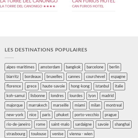
LA TORRE DEL CANONIGO
CAN FURIOS HOTEL
LA TORRE DEL CANONIGO ★★★★
CAN FURIOS HOTEL
LES DESTINATIONS POPULAIRES
alpes-maritimes
amsterdam
bangkok
barcelone
berlin
biarritz
bordeaux
bruxelles
cannes
courchevel
espagne
florence
grece
haute-savoie
hong-kong
istanbul
italie
koh-samui
lisbonne
londres
lourdes
lyon
madrid
majorque
marrakech
marseille
miami
milan
montreal
new-york
nice
paris
phuket
porto-vecchio
prague
rio-de-janeiro
rome
saint-malo
sardaigne
savoie
shanghai
strasbourg
toulouse
venise
vienna - wien