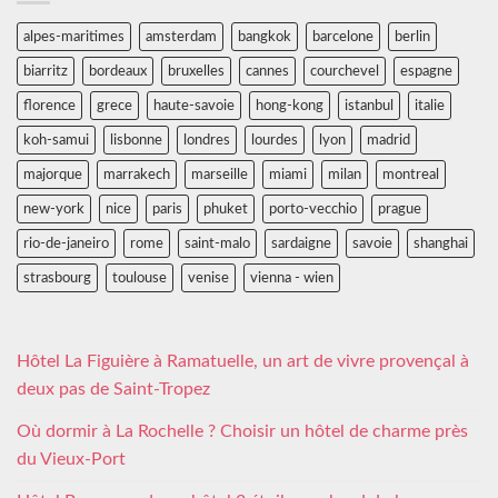
alpes-maritimes
amsterdam
bangkok
barcelone
berlin
biarritz
bordeaux
bruxelles
cannes
courchevel
espagne
florence
grece
haute-savoie
hong-kong
istanbul
italie
koh-samui
lisbonne
londres
lourdes
lyon
madrid
majorque
marrakech
marseille
miami
milan
montreal
new-york
nice
paris
phuket
porto-vecchio
prague
rio-de-janeiro
rome
saint-malo
sardaigne
savoie
shanghai
strasbourg
toulouse
venise
vienna - wien
Hôtel La Figuière à Ramatuelle, un art de vivre provençal à
deux pas de Saint-Tropez
Où dormir à La Rochelle ? Choisir un hôtel de charme près
du Vieux-Port