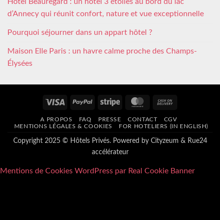
Hôtel Beauregard : un hôtel 3 étoiles au bord du lac
d’Annecy qui réunit confort, nature et vue exceptionnelle
Pourquoi séjourner dans un appart hôtel ?
Maison Elle Paris : un havre calme proche des Champs-
Élysées
Visa
PayPal
Stripe
MasterCard
Cash
On
A PROPOS
FAQ
PRESSE
CONTACT
CGV
Delivery
MENTIONS LÉGALES & COOKIES
FOR HOTELIERS (IN ENGLISH)
Copyright 2025 © Hôtels Privés. Powered by
Cityzeum
&
Rue24
accélérateur
Mentions de Cookies WordPress par Real Cookie Banner