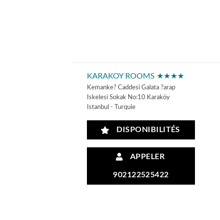
KARAKOY ROOMS ★★★★
Kemanke? Caddesi Galata ?arap
Iskelesi Sokak No:10 Karaköy
Istanbul - Turquie
DISPONIBILITÉS
APPELER
902122525422