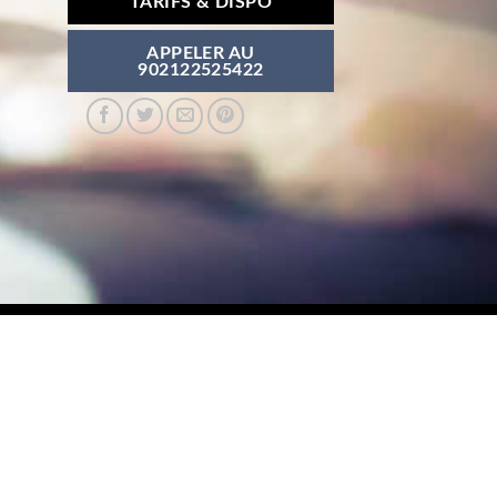
TARIFS & DISPO
APPELER AU
902122525422