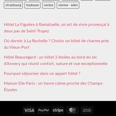
strasbourg
toulouse
venise
vienna - wien
Hôtel La Figuière à Ramatuelle, un art de vivre provençal à
deux pas de Saint-Tropez
Où dormir à La Rochelle ? Choisir un hôtel de charme près
du Vieux-Port
Hôtel Beauregard : un hôtel 3 étoiles au bord du lac
d’Annecy qui réunit confort, nature et vue exceptionnelle
Pourquoi séjourner dans un appart hôtel ?
Maison Elle Paris : un havre calme proche des Champs-
Élysées
Visa
PayPal
Stripe
MasterCard
Cash
On