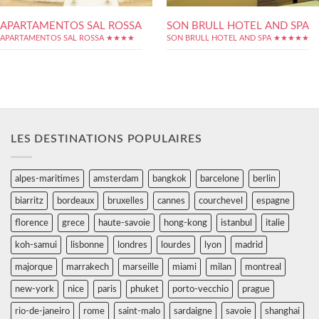
APARTAMENTOS SAL ROSSA
SON BRULL HOTEL AND SPA
APARTAMENTOS SAL ROSSA ★★★★
SON BRULL HOTEL AND SPA ★★★★★
LES DESTINATIONS POPULAIRES
alpes-maritimes
amsterdam
bangkok
barcelone
berlin
biarritz
bordeaux
bruxelles
cannes
courchevel
espagne
florence
grece
haute-savoie
hong-kong
istanbul
italie
koh-samui
lisbonne
londres
lourdes
lyon
madrid
majorque
marrakech
marseille
miami
milan
montreal
new-york
nice
paris
phuket
porto-vecchio
prague
rio-de-janeiro
rome
saint-malo
sardaigne
savoie
shanghai