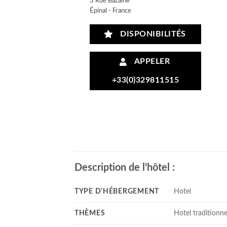
3 Rue Bazaine
Épinal - France
DISPONIBILITÉS
APPELER
+33(0)329811515
Description de l'hôtel :
TYPE D'HÉBERGEMENT
Hotel
THÈMES
Hotel traditionne