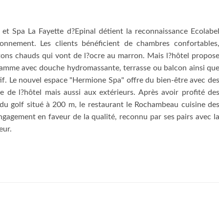
 et Spa La Fayette d?Epinal détient la reconnaissance Ecolabe
onnement. Les clients bénéficient de chambres confortables
 tons chauds qui vont de l?ocre au marron. Mais l?hôtel propos
gamme avec douche hydromassante, terrasse ou balcon ainsi qu
if. Le nouvel espace "Hermione Spa" offre du bien-être avec de
èle de l?hôtel mais aussi aux extérieurs. Après avoir profité de
 du golf situé à 200 m, le restaurant le Rochambeau cuisine de
engagement en faveur de la qualité, reconnu par ses pairs avec l
eur.