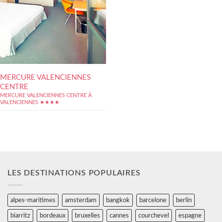
MERCURE VALENCIENNES
CENTRE
MERCURE VALENCIENNES CENTRE À
VALENCIENNES ★★★★
LES DESTINATIONS POPULAIRES
alpes-maritimes
amsterdam
bangkok
barcelone
berlin
biarritz
bordeaux
bruxelles
cannes
courchevel
espagne