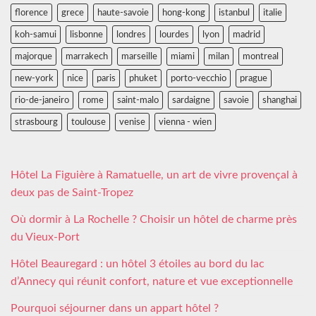
florence
grece
haute-savoie
hong-kong
istanbul
italie
koh-samui
lisbonne
londres
lourdes
lyon
madrid
majorque
marrakech
marseille
miami
milan
montreal
new-york
nice
paris
phuket
porto-vecchio
prague
rio-de-janeiro
rome
saint-malo
sardaigne
savoie
shanghai
strasbourg
toulouse
venise
vienna - wien
Hôtel La Figuière à Ramatuelle, un art de vivre provençal à
deux pas de Saint-Tropez
Où dormir à La Rochelle ? Choisir un hôtel de charme près
du Vieux-Port
Hôtel Beauregard : un hôtel 3 étoiles au bord du lac
d’Annecy qui réunit confort, nature et vue exceptionnelle
Pourquoi séjourner dans un appart hôtel ?