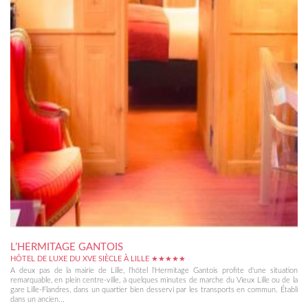
L’HERMITAGE GANTOIS
HÔTEL DE LUXE DU XVE SIÈCLE À LILLE ★★★★★
A deux pas de la mairie de Lille, l'hôtel l'Hermitage Gantois profite d'une situation
remarquable, en plein centre-ville, à quelques minutes de marche du Vieux Lille ou de la
gare Lille-Flandres, dans un quartier bien desservi par les transports en commun. Établi
dans un ancien...