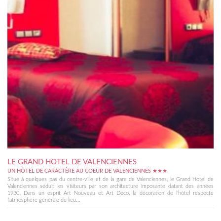
LE GRAND HOTEL DE VALENCIENNES
UN HÔTEL DE CARACTÈRE AU COEUR DE VALENCIENNES ★★★
Situé à quelques pas du centre-ville et de la gare de Valenciennes, le Grand Hotel de
Valenciennes séduit les visiteurs par son architecture imposante datant des années
1930. Dans un esprit Art Nouveau et Art Déco, la décoration de l'hôtel respecte
l'atmosphère générale du lieu...