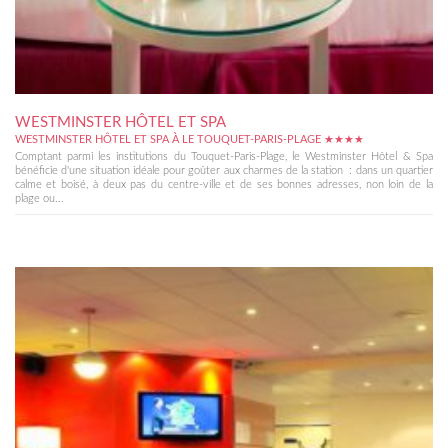
WESTMINSTER HÔTEL ET SPA
WESTMINSTER HÔTEL ET SPA À LE TOUQUET-PARIS-PLAGE ★★★★
Comptant parmi les institutions du Touquet-Paris-Plage, le Westminster Hôtel & Spa
bénéficie d'une situation idéale pour goûter aux charmes de la station : dans un quartier
calme et boisé, à deux pas du centre-ville et de ses bonnes adresses, non loin de la
plage ou...