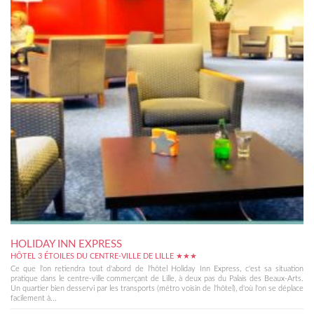
HOLIDAY INN EXPRESS
HÔTEL 3 ÉTOILES DU CENTRE-VILLE DE LILLE ★★★
Ce que l'on retiendra tout d'abord de l'hôtel Holiday Inn Express, c'est sa situation
pratique dans le centre-ville commerçant de Lille, à deux pas du Palais des Beaux-Arts.
Un quartier bien desservi par les transports (métro voisin de l'hôtel), d'où l'on se déplace
facilement à...