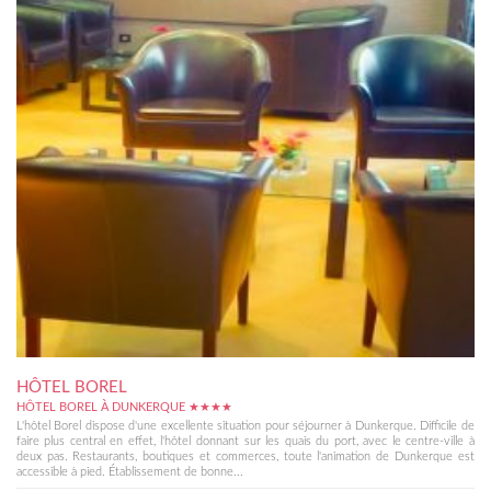
HÔTEL BOREL
HÔTEL BOREL À DUNKERQUE ★★★★
L'hôtel Borel dispose d'une excellente situation pour séjourner à Dunkerque. Difficile de
faire plus central en effet, l'hôtel donnant sur les quais du port, avec le centre-ville à
deux pas. Restaurants, boutiques et commerces, toute l'animation de Dunkerque est
accessible à pied. Établissement de bonne...