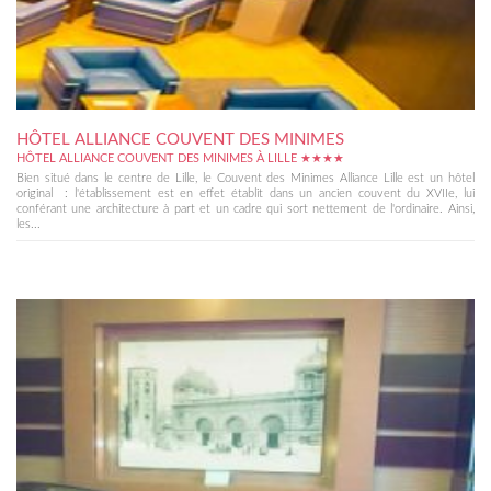
HÔTEL ALLIANCE COUVENT DES MINIMES
HÔTEL ALLIANCE COUVENT DES MINIMES À LILLE ★★★★
Bien situé dans le centre de Lille, le Couvent des Minimes Alliance Lille est un hôtel
original : l'établissement est en effet établit dans un ancien couvent du XVIIe, lui
conférant une architecture à part et un cadre qui sort nettement de l'ordinaire. Ainsi,
les...