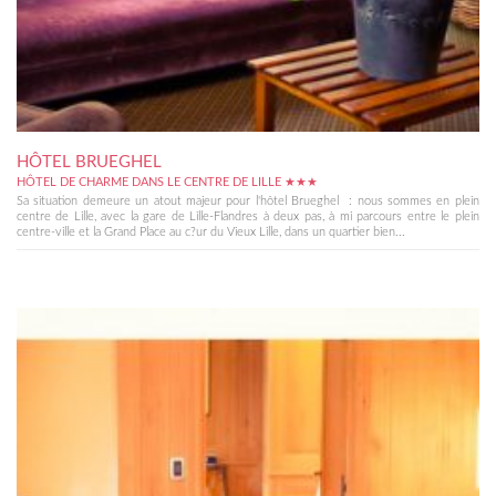
HÔTEL BRUEGHEL
HÔTEL DE CHARME DANS LE CENTRE DE LILLE ★★★
Sa situation demeure un atout majeur pour l'hôtel Brueghel : nous sommes en plein
centre de Lille, avec la gare de Lille-Flandres à deux pas, à mi parcours entre le plein
centre-ville et la Grand Place au c?ur du Vieux Lille, dans un quartier bien...