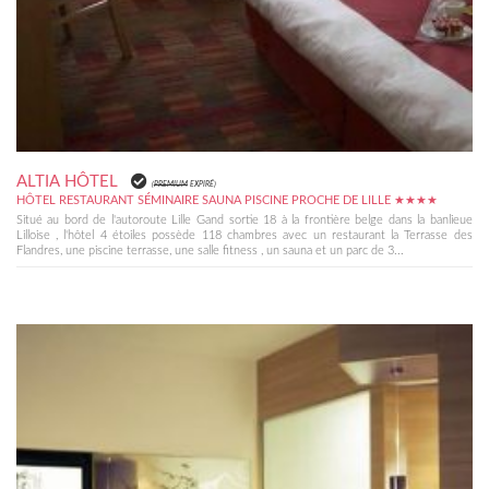
ALTIA HÔTEL
(
PREMIUM
EXPIRÉ)
HÔTEL RESTAURANT SÉMINAIRE SAUNA PISCINE PROCHE DE LILLE ★★★★
Situé au bord de l'autoroute Lille Gand sortie 18 à la frontière belge dans la banlieue
Lilloise , l'hôtel 4 étoiles possède 118 chambres avec un restaurant la Terrasse des
Flandres, une piscine terrasse, une salle fitness , un sauna et un parc de 3...