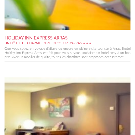
HOLIDAY INN EXPRESS ARRAS
UN HÔTEL DE CHARME EN PLEIN COEUR D'ARRAS ★★★
Que vous soyez en voyage d'affaire ou encore en pleine visite touriste à Arras, l'hotel
Holiday Inn Express Arras est fait pour vous si vous souhaitez un hotel cosy à un bon
prix. Avec un mobilier de qualité, toutes les chambres sont proposées avec internet...