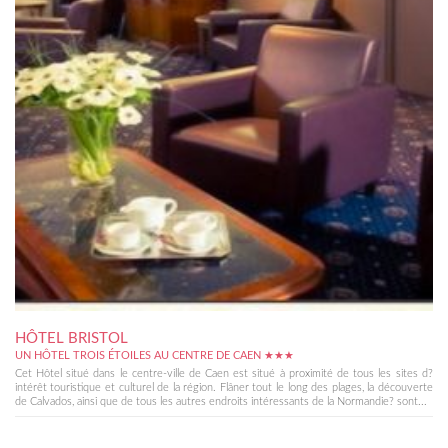
HÔTEL BRISTOL
UN HÔTEL TROIS ÉTOILES AU CENTRE DE CAEN ★★★
Cet Hôtel situé dans le centre-ville de Caen est situé à proximité de tous les sites d?
intérêt touristique et culturel de la région. Flâner tout le long des plages, la découverte
de Calvados, ainsi que de tous les autres endroits intéressants de la Normandie? sont...