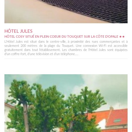
HÔTEL JULES
HÔTEL COSY SITUÉ EN PLEIN COEUR DU TOUQUET SUR LA CÔTE D'OPALE ★★
L’Hôtel Jules est situé dans le centre-ville, à proximité des rues commerçantes et à
seulement 200 mètres de la plage du Touquet. Une connexion Wi-Fi est accessible
gratuitement dans tout l'établissement. Les chambres de l’Hôtel Jules sont équipées
d'un coffre-fort, d'une télévision et d'un téléphone....