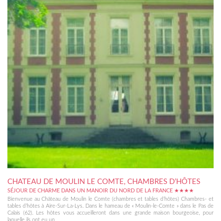
CHATEAU DE MOULIN LE COMTE, CHAMBRES D’HÔTES
SÉJOUR DE CHARME DANS UN MANOIR DU NORD DE LA FRANCE ★★★★
Bienvenue au Château de Moulin le Comte (chambres et tables d’hôtes) Chambres- et
tables d’hôtes à Aire-Sur-La-Lys. Dans le hameau de « Moulin-le-Comte » dans le Pas de
Calais (62). Les hôtes vous accueilleront dans une grande maison bourgeoise, pour
laquelle ils ont eu un...