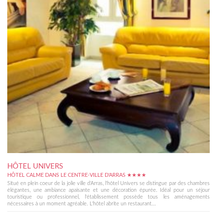
HÔTEL UNIVERS
HÔTEL CALME DANS LE CENTRE-VILLE D'ARRAS ★★★★
Situé en plein coeur de la jolie ville d'Arras, l'hôtel Univers se distingue par des chambres
élégantes, une ambiance apaisante et une décoration épurée. Idéal pour un séjour
touristique ou professionnel, l'établissement possède tous les aménagements
nécessaires à un moment agréable. L'hôtel abrite un restaurant...