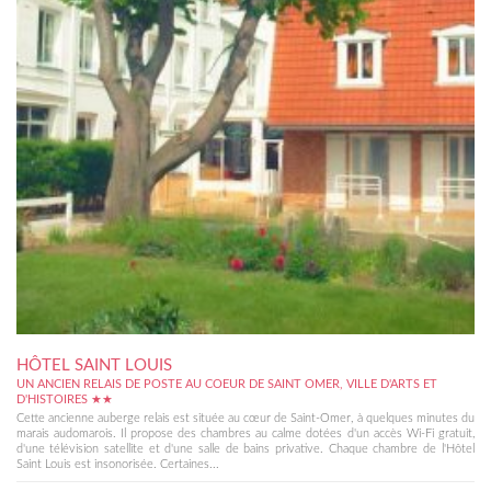
HÔTEL SAINT LOUIS
UN ANCIEN RELAIS DE POSTE AU COEUR DE SAINT OMER, VILLE D'ARTS ET
D'HISTOIRES ★★
Cette ancienne auberge relais est située au cœur de Saint-Omer, à quelques minutes du
marais audomarois. Il propose des chambres au calme dotées d'un accès Wi-Fi gratuit,
d'une télévision satellite et d'une salle de bains privative. Chaque chambre de l'Hôtel
Saint Louis est insonorisée. Certaines...