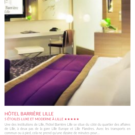
HÔTEL BARRIÈRE LILLE
5 ÉTOILES LUXE ET MODERNE À LILLE ★★★★★
Une des institutions de Lille, l'hôtel Barrière Lille se situe du côté du quartier des affaires
de Lille, à deux pas de la gare Lille Europe et Lille Flandres. Avec les transports en
commun ou à pied, cela ne prend qu'une dizaine de minutes pour...