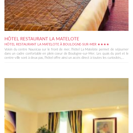
HÔTEL RESTAURANT LA MATELOTE
HÔTEL RESTAURANT LA MATELOTE À BOULOGNE-SUR-MER ★★★★
Voisin du centre Nausicaa sur le front de mer, l'hôtel La Matelote permet de séjourner
dans un cadre confortable en plein coeur de Boulogne-sur-Mer. Les quais du port et le
centre-ville sont à deux pas, l'hôtel offre ainsi un accès direct à toutes les curiosités,...