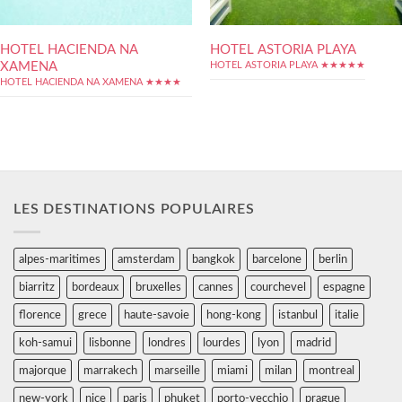
HOTEL HACIENDA NA
HOTEL ASTORIA PLAYA
XAMENA
HOTEL ASTORIA PLAYA ★★★★★
HOTEL HACIENDA NA XAMENA ★★★★
LES DESTINATIONS POPULAIRES
alpes-maritimes
amsterdam
bangkok
barcelone
berlin
biarritz
bordeaux
bruxelles
cannes
courchevel
espagne
florence
grece
haute-savoie
hong-kong
istanbul
italie
koh-samui
lisbonne
londres
lourdes
lyon
madrid
majorque
marrakech
marseille
miami
milan
montreal
new-york
nice
paris
phuket
porto-vecchio
prague