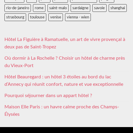
rio-de-janeiro
rome
saint-malo
sardaigne
savoie
shanghai
strasbourg
toulouse
venise
vienna - wien
Hôtel La Figuière à Ramatuelle, un art de vivre provençal à
deux pas de Saint-Tropez
Où dormir à La Rochelle ? Choisir un hôtel de charme près
du Vieux-Port
Hôtel Beauregard : un hôtel 3 étoiles au bord du lac
d’Annecy qui réunit confort, nature et vue exceptionnelle
Pourquoi séjourner dans un appart hôtel ?
Maison Elle Paris : un havre calme proche des Champs-
Élysées