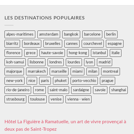
LES DESTINATIONS POPULAIRES
alpes-maritimes
amsterdam
bangkok
barcelone
berlin
biarritz
bordeaux
bruxelles
cannes
courchevel
espagne
florence
grece
haute-savoie
hong-kong
istanbul
italie
koh-samui
lisbonne
londres
lourdes
lyon
madrid
majorque
marrakech
marseille
miami
milan
montreal
new-york
nice
paris
phuket
porto-vecchio
prague
rio-de-janeiro
rome
saint-malo
sardaigne
savoie
shanghai
strasbourg
toulouse
venise
vienna - wien
Hôtel La Figuière à Ramatuelle, un art de vivre provençal à
deux pas de Saint-Tropez