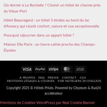
Où dormir à La Rochelle ? Choisir un hôtel de charme près
du Vieux-Port
Hôtel Beauregard : un hôtel 3 étoiles au bord du lac
d’Annecy qui réunit confort, nature et vue exceptionnelle
Pourquoi séjourner dans un appart hôtel ?
Maison Elle Paris : un havre calme proche des Champs-
Élysées
Visa
PayPal
Stripe
MasterCard
Cash
On
A PROPOS
FAQ
PRESSE
CONTACT
CGV
Delivery
MENTIONS LÉGALES & COOKIES
FOR HOTELIERS (IN ENGLISH)
Copyright 2025 © Hôtels Privés. Powered by
Cityzeum
&
Rue24
accélérateur
Mentions de Cookies WordPress par Real Cookie Banner