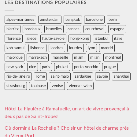
LES DESTINATIONS POPULAIRES
alpes-maritimes
amsterdam
bangkok
barcelone
berlin
biarritz
bordeaux
bruxelles
cannes
courchevel
espagne
florence
grece
haute-savoie
hong-kong
istanbul
italie
koh-samui
lisbonne
londres
lourdes
lyon
madrid
majorque
marrakech
marseille
miami
milan
montreal
new-york
nice
paris
phuket
porto-vecchio
prague
rio-de-janeiro
rome
saint-malo
sardaigne
savoie
shanghai
strasbourg
toulouse
venise
vienna - wien
Hôtel La Figuière à Ramatuelle, un art de vivre provençal à
deux pas de Saint-Tropez
Où dormir à La Rochelle ? Choisir un hôtel de charme près
du Vieux-Port