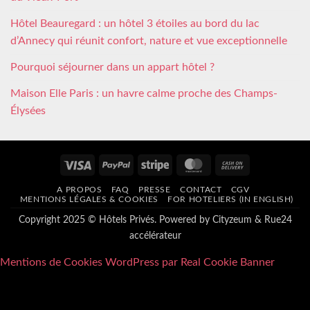
Hôtel Beauregard : un hôtel 3 étoiles au bord du lac
d’Annecy qui réunit confort, nature et vue exceptionnelle
Pourquoi séjourner dans un appart hôtel ?
Maison Elle Paris : un havre calme proche des Champs-
Élysées
Visa
PayPal
Stripe
MasterCard
Cash
On
A PROPOS
FAQ
PRESSE
CONTACT
CGV
Delivery
MENTIONS LÉGALES & COOKIES
FOR HOTELIERS (IN ENGLISH)
Copyright 2025 © Hôtels Privés. Powered by
Cityzeum
&
Rue24
accélérateur
Mentions de Cookies WordPress par Real Cookie Banner