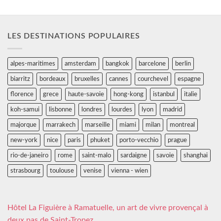
LES DESTINATIONS POPULAIRES
alpes-maritimes
amsterdam
bangkok
barcelone
berlin
biarritz
bordeaux
bruxelles
cannes
courchevel
espagne
florence
grece
haute-savoie
hong-kong
istanbul
italie
koh-samui
lisbonne
londres
lourdes
lyon
madrid
majorque
marrakech
marseille
miami
milan
montreal
new-york
nice
paris
phuket
porto-vecchio
prague
rio-de-janeiro
rome
saint-malo
sardaigne
savoie
shanghai
strasbourg
toulouse
venise
vienna - wien
Hôtel La Figuière à Ramatuelle, un art de vivre provençal à
deux pas de Saint-Tropez