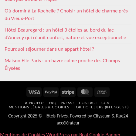
Où dormir à La Rochelle ? Choisir un hôtel de charme près
du Vieux-Port
Hôtel Beauregard : un hôtel 3 étoiles au bord du lac
d’Annecy qui réunit confort, nature et vue exceptionnelle
Pourquoi séjourner dans un appart hôtel ?
Maison Elle Paris : un havre calme proche des Champs-
Élysées
Visa
PayPal
Stripe
MasterCard
Cash
On
A PROPOS
FAQ
PRESSE
CONTACT
CGV
Delivery
MENTIONS LÉGALES & COOKIES
FOR HOTELIERS (IN ENGLISH)
Copyright 2025 © Hôtels Privés. Powered by
Cityzeum
&
Rue24
accélérateur
Mentions de Cookies WordPress par Real Cookie Banner