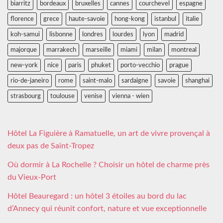
biarritz
bordeaux
bruxelles
cannes
courchevel
espagne
florence
grece
haute-savoie
hong-kong
istanbul
italie
koh-samui
lisbonne
londres
lourdes
lyon
madrid
majorque
marrakech
marseille
miami
milan
montreal
new-york
nice
paris
phuket
porto-vecchio
prague
rio-de-janeiro
rome
saint-malo
sardaigne
savoie
shanghai
strasbourg
toulouse
venise
vienna - wien
Hôtel La Figuière à Ramatuelle, un art de vivre provençal à
deux pas de Saint-Tropez
Où dormir à La Rochelle ? Choisir un hôtel de charme près
du Vieux-Port
Hôtel Beauregard : un hôtel 3 étoiles au bord du lac
d’Annecy qui réunit confort, nature et vue exceptionnelle