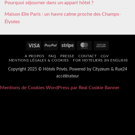
Pourquoi séjourner dans un appart hôtel ?
Maison Elle Paris : un havre calme proche des Champs-
Élysées
Visa
PayPal
Stripe
MasterCard
Cash
On
A PROPOS
FAQ
PRESSE
CONTACT
CGV
Delivery
MENTIONS LÉGALES & COOKIES
FOR HOTELIERS (IN ENGLISH)
Copyright 2025 © Hôtels Privés. Powered by
Cityzeum
&
Rue24
accélérateur
Mentions de Cookies WordPress par Real Cookie Banner