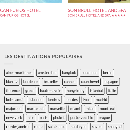
CAN FURIOS HOTEL
SON BRULL HOTEL AND SPA
CAN FURIOS HOTEL
SON BRULL HOTEL AND SPA ★★★★★
LES DESTINATIONS POPULAIRES
alpes-maritimes
amsterdam
bangkok
barcelone
berlin
biarritz
bordeaux
bruxelles
cannes
courchevel
espagne
florence
grece
haute-savoie
hong-kong
istanbul
italie
koh-samui
lisbonne
londres
lourdes
lyon
madrid
majorque
marrakech
marseille
miami
milan
montreal
new-york
nice
paris
phuket
porto-vecchio
prague
rio-de-janeiro
rome
saint-malo
sardaigne
savoie
shanghai