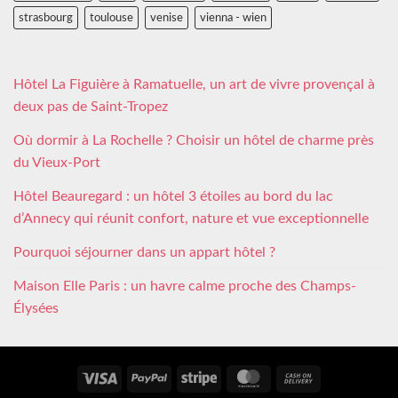
strasbourg
toulouse
venise
vienna - wien
Hôtel La Figuière à Ramatuelle, un art de vivre provençal à
deux pas de Saint-Tropez
Où dormir à La Rochelle ? Choisir un hôtel de charme près
du Vieux-Port
Hôtel Beauregard : un hôtel 3 étoiles au bord du lac
d’Annecy qui réunit confort, nature et vue exceptionnelle
Pourquoi séjourner dans un appart hôtel ?
Maison Elle Paris : un havre calme proche des Champs-
Élysées
Visa
PayPal
Stripe
MasterCard
Cash
On