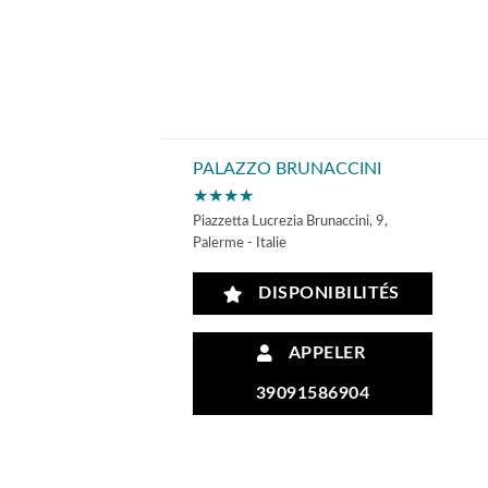
PALAZZO BRUNACCINI
★★★★
Piazzetta Lucrezia Brunaccini, 9,
Palerme - Italie
DISPONIBILITÉS
APPELER
39091586904