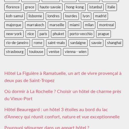
florence
grece
haute-savoie
hong-kong
istanbul
italie
koh-samui
lisbonne
londres
lourdes
lyon
madrid
majorque
marrakech
marseille
miami
milan
montreal
new-york
nice
paris
phuket
porto-vecchio
prague
rio-de-janeiro
rome
saint-malo
sardaigne
savoie
shanghai
strasbourg
toulouse
venise
vienna - wien
Hôtel La Figuière à Ramatuelle, un art de vivre provençal à
deux pas de Saint-Tropez
Où dormir à La Rochelle ? Choisir un hôtel de charme près
du Vieux-Port
Hôtel Beauregard : un hôtel 3 étoiles au bord du lac
d’Annecy qui réunit confort, nature et vue exceptionnelle
Pourquoi séjourner dans un appart hôtel ?