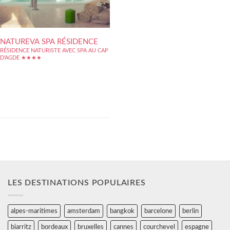
NATUREVA SPA RÉSIDENCE
RÉSIDENCE NATURISTE AVEC SPA AU CAP
D'AGDE ★★★★
Résidence naturiste de Tourisme 4****- avec
piscine intérieure chauffée, hammam, sauna,
jacuzzi, terrasse solarium, salle ftiness- Spa
soins corps et visage - linge de lit et de
toilette inclus. Hébergement du studio 2
pers au 3 P pour 6 pers. Parking gratuit -
garages privés...
LES DESTINATIONS POPULAIRES
alpes-maritimes
amsterdam
bangkok
barcelone
berlin
biarritz
bordeaux
bruxelles
cannes
courchevel
espagne