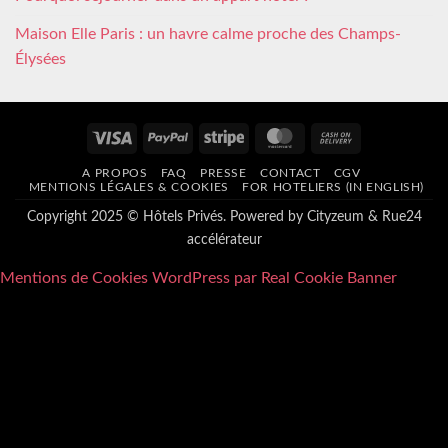
Maison Elle Paris : un havre calme proche des Champs-
Élysées
Visa
PayPal
Stripe
MasterCard
Cash
On
A PROPOS
FAQ
PRESSE
CONTACT
CGV
Delivery
MENTIONS LÉGALES & COOKIES
FOR HOTELIERS (IN ENGLISH)
Copyright 2025 © Hôtels Privés. Powered by
Cityzeum
&
Rue24
accélérateur
Mentions de Cookies WordPress par Real Cookie Banner