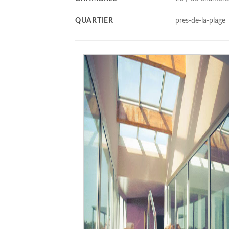
QUARTIER
pres-de-la-plage