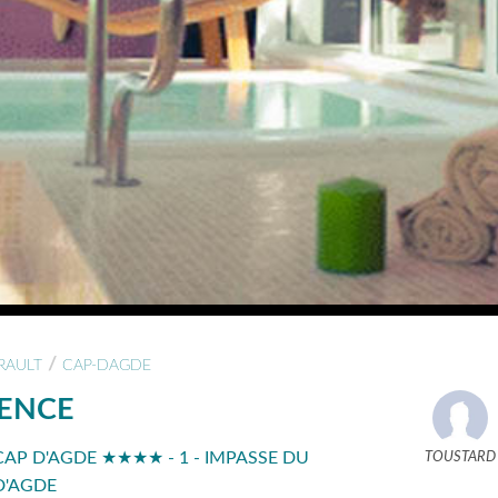
/
RAULT
CAP-DAGDE
DENCE
CAP D'AGDE ★★★★ - 1 - IMPASSE DU
TOUSTARD
D'AGDE