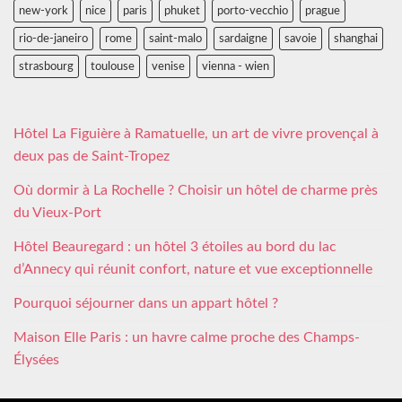
new-york
nice
paris
phuket
porto-vecchio
prague
rio-de-janeiro
rome
saint-malo
sardaigne
savoie
shanghai
strasbourg
toulouse
venise
vienna - wien
Hôtel La Figuière à Ramatuelle, un art de vivre provençal à
deux pas de Saint-Tropez
Où dormir à La Rochelle ? Choisir un hôtel de charme près
du Vieux-Port
Hôtel Beauregard : un hôtel 3 étoiles au bord du lac
d’Annecy qui réunit confort, nature et vue exceptionnelle
Pourquoi séjourner dans un appart hôtel ?
Maison Elle Paris : un havre calme proche des Champs-
Élysées