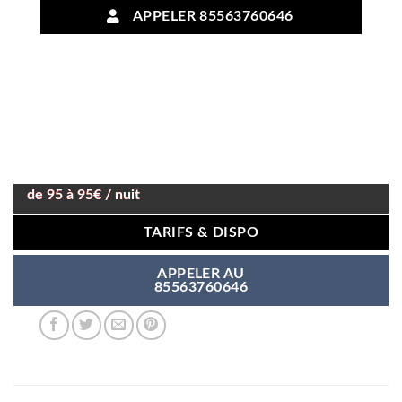
APPELER 85563760646
de 95 à 95€ / nuit
TARIFS & DISPO
APPELER AU
85563760646