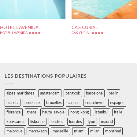
HOTEL L’AVENIDA
CA’S CURIAL
HOTEL L'AVENIDA ★★★★
CA'S CURIAL ★★★★
LES DESTINATIONS POPULAIRES
alpes-maritimes
amsterdam
bangkok
barcelone
berlin
biarritz
bordeaux
bruxelles
cannes
courchevel
espagne
florence
grece
haute-savoie
hong-kong
istanbul
italie
koh-samui
lisbonne
londres
lourdes
lyon
madrid
majorque
marrakech
marseille
miami
milan
montreal